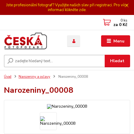
Jste profesionální fotograf? Využijte našich slev při registraci. Pro více
informací klikněte zde.
0
ks
za
0 Kč
Menu
Hledat
Úvod
Narozeniny a oslavy
Narozeniny_00008
Narozeniny_00008