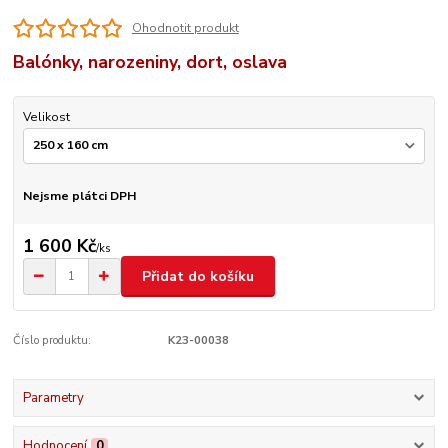
Ohodnotit produkt
Balónky, narozeniny, dort, oslava
Velikost
Nejsme plátci DPH
1 600 Kč
/
ks
Přidat do košíku
Číslo produktu:
K23-00038
Parametry
Hodnocení
0