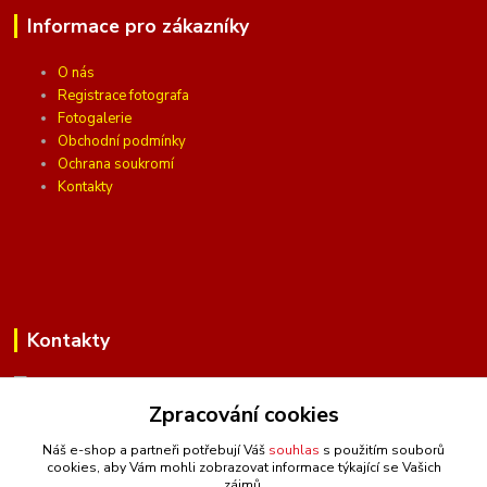
Informace pro zákazníky
O nás
Registrace fotografa
Fotogalerie
Obchodní podmínky
Ochrana soukromí
Kontakty
Kontakty
Zpracování cookies
(Po-Pá, 10 - 16 hod.)
Náš e-shop a partneři potřebují Váš
souhlas
s použitím souborů
cookies, aby Vám mohli zobrazovat informace týkající se Vašich
info@ceskafotopozadi.cz
zájmů.