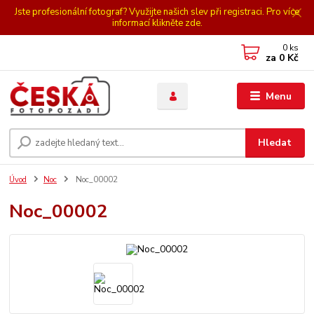
Jste profesionální fotograf? Využijte našich slev při registraci. Pro více
informací klikněte zde.
0
ks
za
0 Kč
Menu
Hledat
Úvod
Noc
Noc_00002
Noc_00002