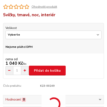
Ohodnotit produkt
Svíčky, tmavé, noc, interiér
Velikost
Nejsme plátci DPH
cena od
1 040 Kč
/
ks
Přidat do košíku
Číslo produktu:
K23-00249
Hodnocení
0