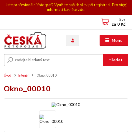
Jste profesionální fotograf? Využijte našich slev při registraci. Pro více
informací klikněte zde.
0
ks
za
0 Kč
Menu
Hledat
Úvod
Interiér
Okno_00010
Okno_00010