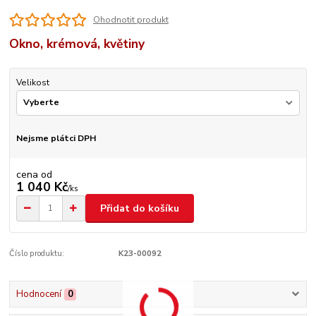
Ohodnotit produkt
Okno, krémová, květiny
Velikost
Nejsme plátci DPH
cena od
1 040 Kč
/
ks
Přidat do košíku
Číslo produktu:
K23-00092
Hodnocení
0