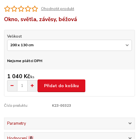
Ohodnotit produkt
Okno, světla, závěsy, béžová
Velikost
Nejsme plátci DPH
1 040 Kč
/
ks
Přidat do košíku
Číslo produktu:
K23-00323
Parametry
Hodnocení
0