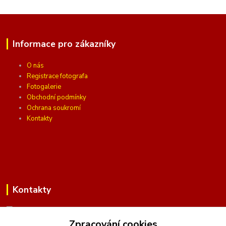
Informace pro zákazníky
O nás
Registrace fotografa
Fotogalerie
Obchodní podmínky
Ochrana soukromí
Kontakty
Kontakty
Zpracování cookies
(Po-Pá, 10 - 16 hod.)