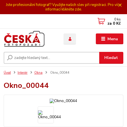
Jste profesionální fotograf? Využijte našich slev při registraci. Pro více
informací klikněte zde.
0
ks
za
0 Kč
Menu
Hledat
Úvod
Interiér
Okna
Okno_00044
Okno_00044