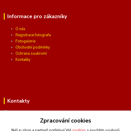
Informace pro zákazníky
O nás
Registrace fotografa
Fotogalerie
Obchodní podmínky
Ochrana soukromí
Kontakty
Kontakty
Zpracování cookies
(Po-Pá, 10 - 16 hod.)
Náš e-shop a partneři potřebují Váš
souhlas
s použitím souborů