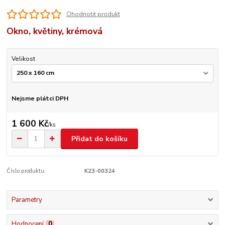
Ohodnotit produkt
Okno, květiny, krémová
Velikost
Nejsme plátci DPH
1 600 Kč
/
ks
Přidat do košíku
Číslo produktu:
K23-00324
Parametry
Hodnocení
0