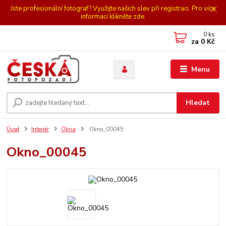
Jste profesionální fotograf? Využijte našich slev při registraci. Pro více
informací klikněte zde.
0
ks
za
0 Kč
Menu
Hledat
Úvod
Interiér
Okna
Okno_00045
Okno_00045