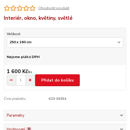
Ohodnotit produkt
Interiér, okno, květiny, světlé
Velikost
Nejsme plátci DPH
1 600 Kč
/
ks
Přidat do košíku
Číslo produktu:
K23-00354
Parametry
Hodnocení
0