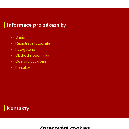
Informace pro zákazníky
O nás
Registrace fotografa
Fotogalerie
Obchodní podmínky
Ochrana soukromí
Kontakty
Kontakty
Zpracování cookies
(Po-Pá, 10 - 16 hod.)