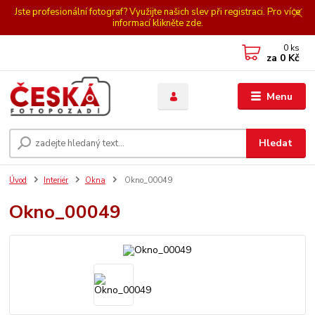
Jste profesionální fotograf? Využijte našich slev při registraci. Pro více
informací klikněte zde.
0
ks
za
0 Kč
Menu
Hledat
Úvod
Interiér
Okna
Okno_00049
Okno_00049