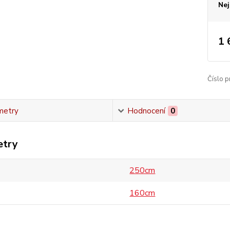
Nej
1 
Číslo p
metry
Hodnocení
0
etry
250cm
160cm