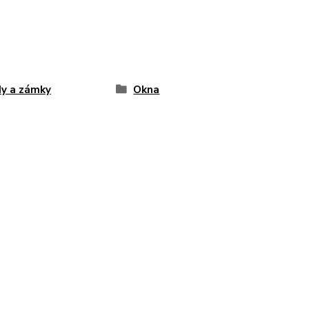
y a zámky
Okna