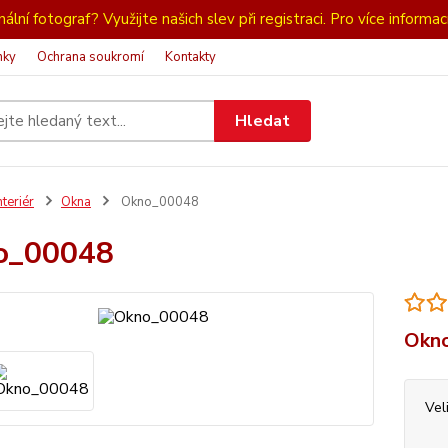
ální fotograf? Využijte našich slev při registraci. Pro více informac
nky
Ochrana soukromí
Kontakty
Hledat
nteriér
Okna
Okno_00048
o_00048
Okno
Vel