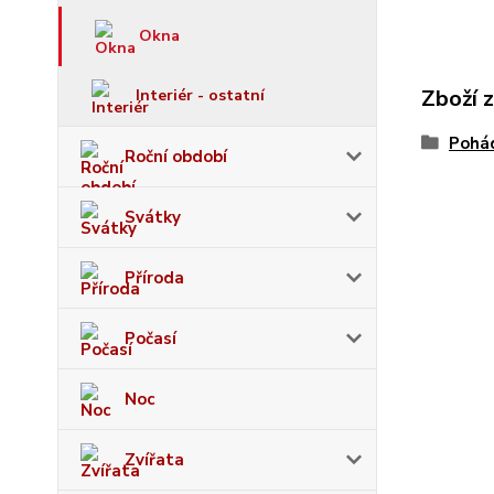
Okna
Zboží 
Interiér - ostatní
Pohád
Roční období
Svátky
Příroda
Počasí
Noc
Zvířata