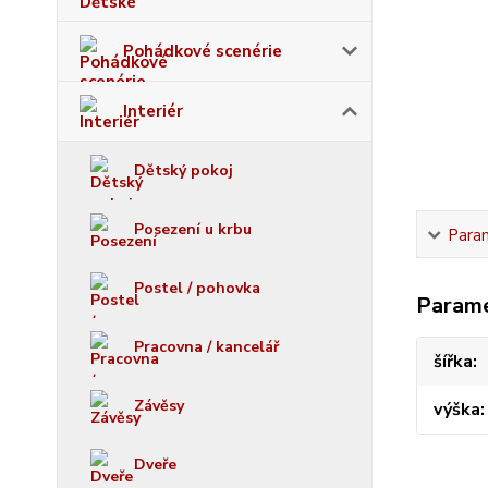
Pohádkové scenérie
Interiér
Dětský pokoj
Posezení u krbu
Para
Postel / pohovka
Param
Pracovna / kancelář
šířka
Závěsy
výška
Dveře