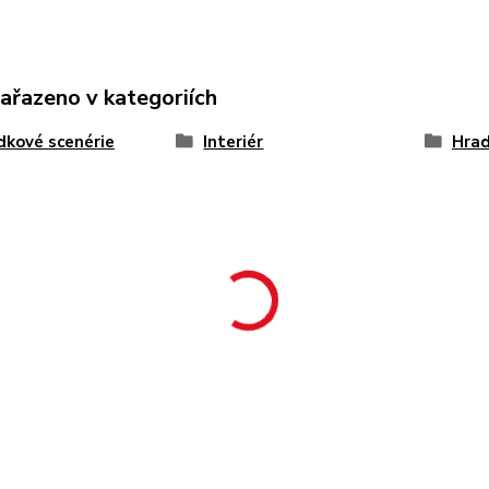
zařazeno v kategoriích
kové scenérie
Interiér
Hrad