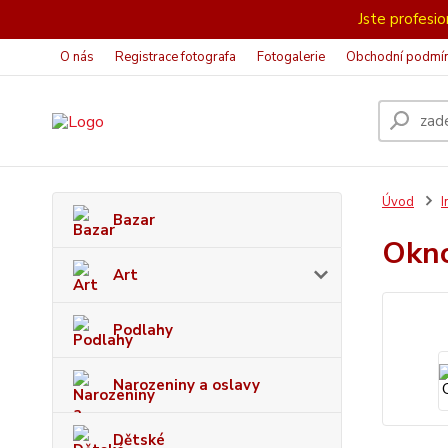
Jste profesion
O nás
Registrace fotografa
Fotogalerie
Obchodní podmí
Úvod
I
Bazar
Okn
Art
Podlahy
Narozeniny a oslavy
Dětské