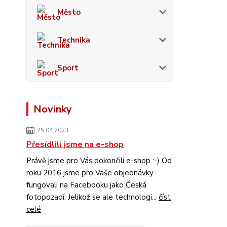
Město
Technika
Sport
Novinky
25.04.2023
Přesídlili jsme na e-shop
Právě jsme pro Vás dokončili e-shop :-) Od
roku 2016 jsme pro Vaše objednávky
fungovali na Facebooku jako Česká
fotopozadí. Jelikož se ale technologi...
číst
celé