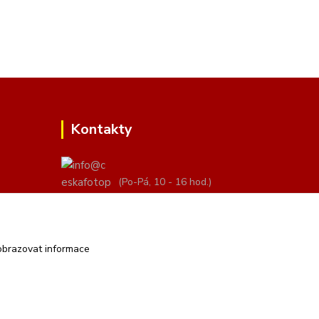
Kontakty
(Po-Pá, 10 - 16 hod.)
info@ceskafotopozadi.cz
obrazovat informace