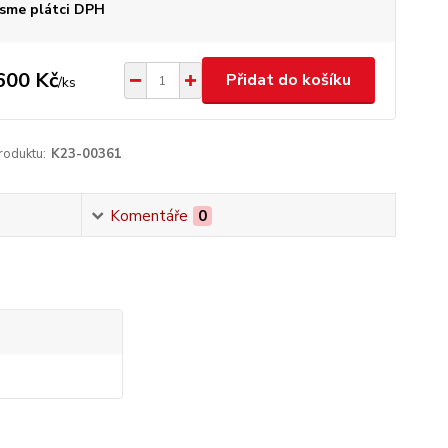
sme plátci DPH
600 Kč
Přidat do košíku
/
ks
roduktu:
K23-00361
Komentáře
0