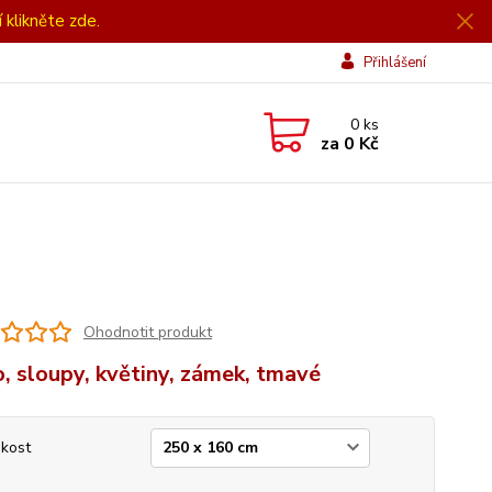
í klikněte zde.
Přihlášení
0
ks
za
0 Kč
Ohodnotit produkt
, sloupy, květiny, zámek, tmavé
ikost