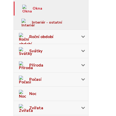
Okna
Interiér - ostatní
Roční období
Svátky
Příroda
Počasí
Noc
Zvířata