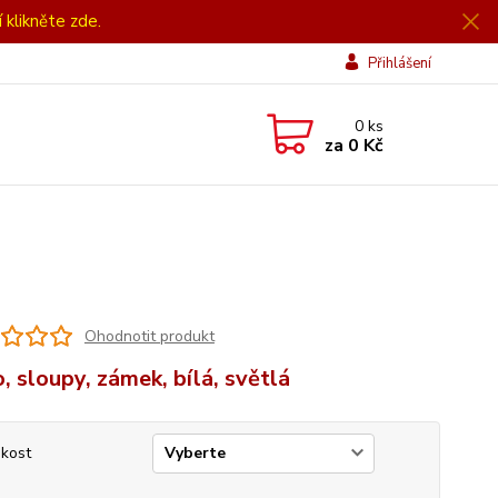
í klikněte zde.
Přihlášení
0
ks
za
0 Kč
Ohodnotit produkt
, sloupy, zámek, bílá, světlá
ikost