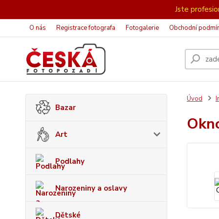
Jste profesion
O nás
Registrace fotografa
Fotogalerie
Obchodní podmí
Úvod
I
Bazar
Okn
Art
Podlahy
Narozeniny a oslavy
Dětské