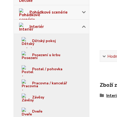
Pohádkové scenérie
Interiér
Dětský pokoj
Posezení u krbu
Hodn
Postel / pohovka
Pracovna / kancelář
Zboží 
Inter
Závěsy
Dveře