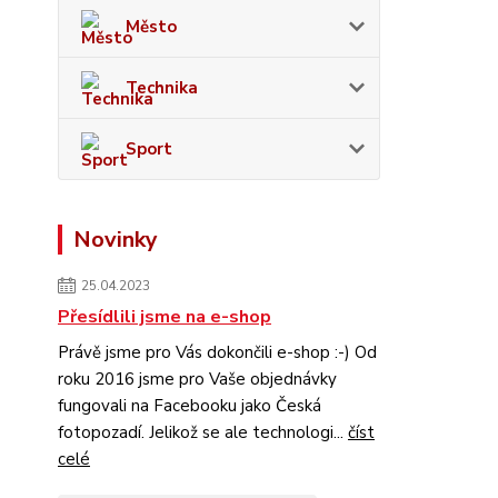
Město
Technika
Sport
Novinky
25.04.2023
Přesídlili jsme na e-shop
Právě jsme pro Vás dokončili e-shop :-) Od
roku 2016 jsme pro Vaše objednávky
fungovali na Facebooku jako Česká
fotopozadí. Jelikož se ale technologi...
číst
celé