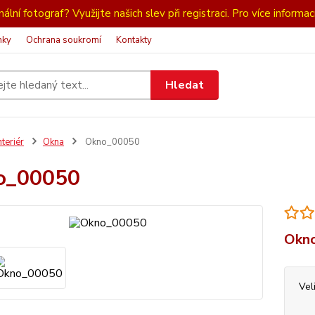
ální fotograf? Využijte našich slev při registraci. Pro více informac
nky
Ochrana soukromí
Kontakty
Hledat
nteriér
Okna
Okno_00050
o_00050
Okno
Vel