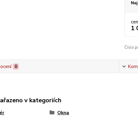
Nej
ce
1 
Číslo p
ocení
0
Kom
zařazeno v kategoriích
iér
Okna