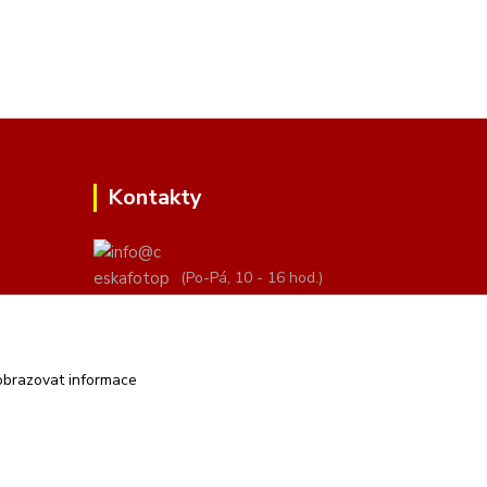
Kontakty
(Po-Pá, 10 - 16 hod.)
info@ceskafotopozadi.cz
obrazovat informace