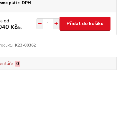
sme plátci DPH
na od
Přidat do košíku
040 Kč
/
ks
roduktu:
K23-00362
entáře
0