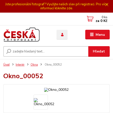
Jste profesionální fotograf? Využijte našich slev při registraci. Pro více
informací klikněte zde.
0
ks
za
0 Kč
Menu
Hledat
Úvod
Interiér
Okna
Okno_00052
Okno_00052