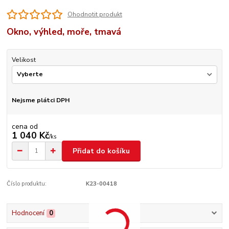
Ohodnotit produkt
Okno, výhled, moře, tmavá
Velikost
Nejsme plátci DPH
cena od
1 040 Kč
/
ks
Přidat do košíku
Číslo produktu:
K23-00418
Hodnocení
0