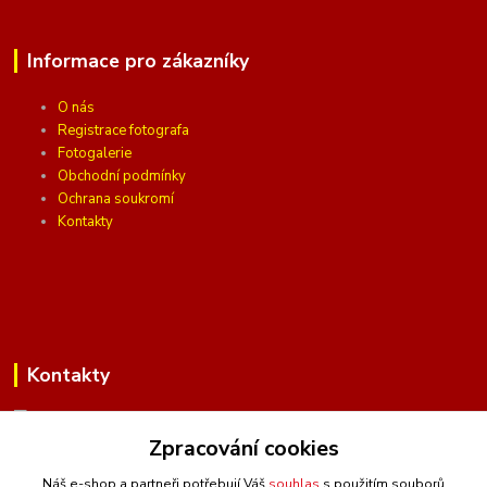
Informace pro zákazníky
O nás
Registrace fotografa
Fotogalerie
Obchodní podmínky
Ochrana soukromí
Kontakty
Kontakty
Zpracování cookies
(Po-Pá, 10 - 16 hod.)
Náš e-shop a partneři potřebují Váš
souhlas
s použitím souborů