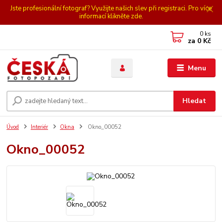
Jste profesionální fotograf? Využijte našich slev při registraci. Pro více
informací klikněte zde.
0
ks
za
0 Kč
Menu
Hledat
Úvod
Interiér
Okna
Okno_00052
Okno_00052