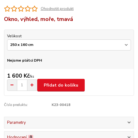
Ohodnotit produkt
Okno, výhled, moře, tmavá
Velikost
Nejsme plátci DPH
1 600 Kč
/
ks
Přidat do košíku
Číslo produktu:
K23-00418
Parametry
Hodnocení
0