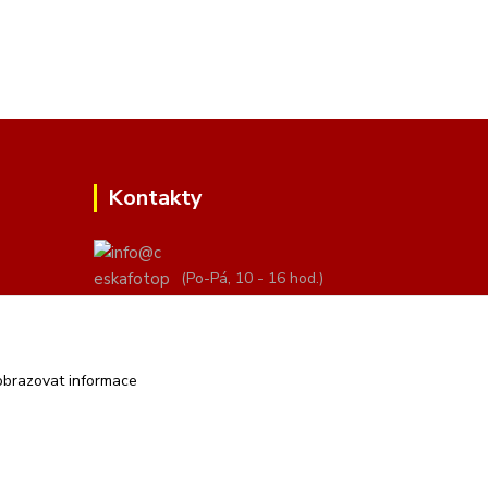
Kontakty
(Po-Pá, 10 - 16 hod.)
info@ceskafotopozadi.cz
obrazovat informace