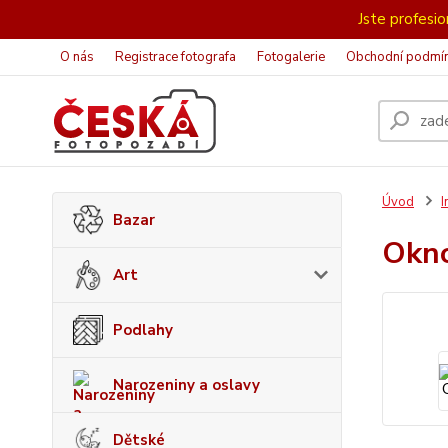
Jste profesion
O nás
Registrace fotografa
Fotogalerie
Obchodní podmí
Úvod
I
Bazar
Okn
Art
Podlahy
Narozeniny a oslavy
Dětské