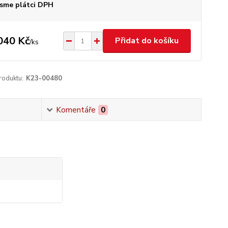
sme plátci DPH
040 Kč
Přidat do košíku
/
ks
roduktu:
K23-00480
Komentáře
0