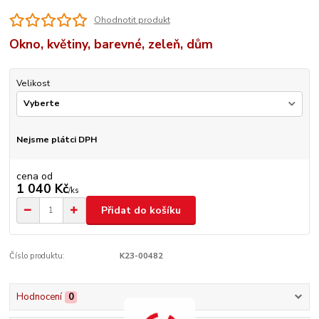
Ohodnotit produkt
Okno, květiny, barevné, zeleň, dům
Velikost
Nejsme plátci DPH
cena od
1 040 Kč
/
ks
Přidat do košíku
Číslo produktu:
K23-00482
Hodnocení
0