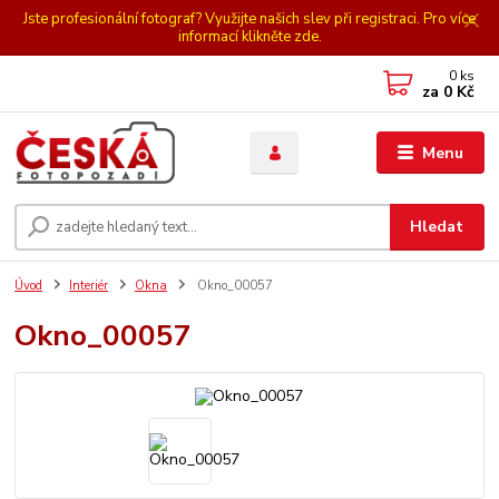
Jste profesionální fotograf? Využijte našich slev při registraci. Pro více
informací klikněte zde.
0
ks
za
0 Kč
Menu
Hledat
Úvod
Interiér
Okna
Okno_00057
Okno_00057