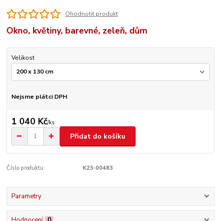
Ohodnotit produkt
Okno, květiny, barevné, zeleň, dům
Velikost
Nejsme plátci DPH
1 040 Kč
/
ks
Přidat do košíku
Číslo produktu:
K23-00483
Parametry
Hodnocení
0