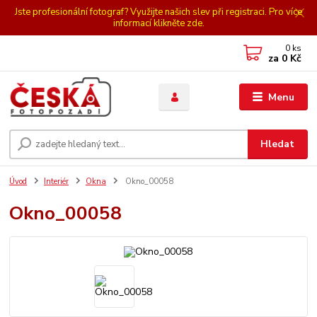
Jste profesionální fotograf? Využijte našich slev při registraci. Pro více
informací klikněte zde.
0
ks
za
0 Kč
Menu
Hledat
Úvod
Interiér
Okna
Okno_00058
Okno_00058