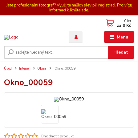
Jste profesionální fotograf? Využijte našich slev při registraci. Pro více
informací klikněte zde.
0
ks
za
0 Kč
Menu
Hledat
Úvod
Interiér
Okna
Okno_00059
Okno_00059
Ohodnotit produkt