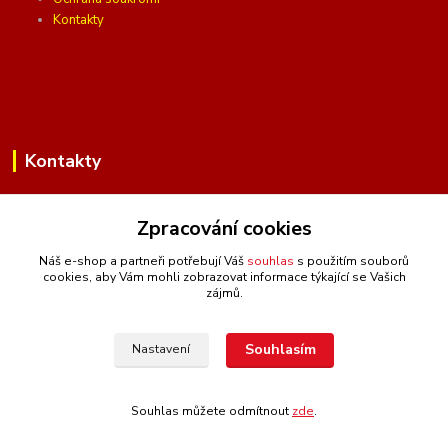
Kontakty
Kontakty
Zpracování cookies
(Po-Pá, 10 - 16 hod.)
Náš e-shop a partneři potřebují Váš
souhlas
s použitím souborů
cookies, aby Vám mohli zobrazovat informace týkající se Vašich
info@ceskafotopozadi.cz
zájmů.
Souhlasím
Nastavení
Souhlas můžete odmítnout
zde
.
Vytvořeno na
Eshop-rychle.cz