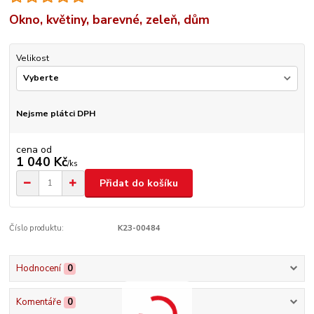
Okno, květiny, barevné, zeleň, dům
Velikost
Nejsme plátci DPH
cena od
1 040 Kč
/
ks
Přidat do košíku
Číslo produktu:
K23-00484
Hodnocení
0
Komentáře
0