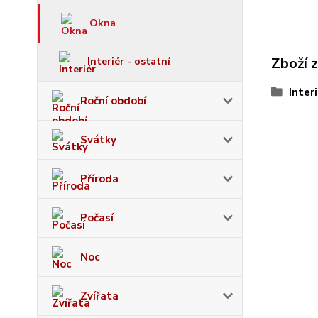
Okna
Zboží 
Interiér - ostatní
Inter
Roční období
Svátky
Příroda
Počasí
Noc
Zvířata