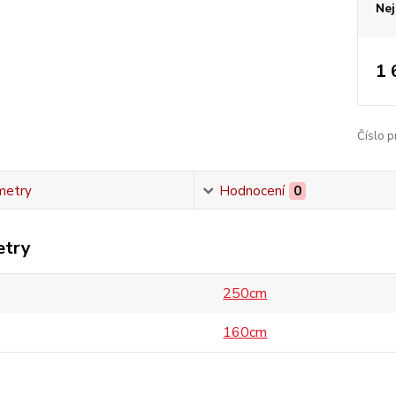
Nej
1 
Číslo p
metry
Hodnocení
0
etry
250cm
160cm