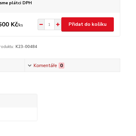
sme plátci DPH
600 Kč
Přidat do košíku
/
ks
roduktu:
K23-00484
Komentáře
0