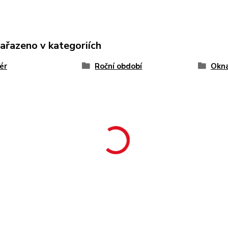
zařazeno v kategoriích
iér
Roční období
Okn