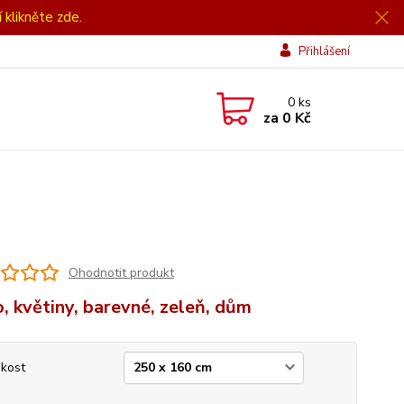
í klikněte zde.
Přihlášení
0
ks
za
0 Kč
Ohodnotit produkt
, květiny, barevné, zeleň, dům
ikost