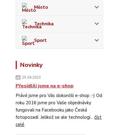
Město
Technika
Sport
Novinky
25.04.2023
Přesídlili jsme na e-shop
Právě jsme pro Vás dokončili e-shop :-) Od
roku 2016 jsme pro Vaše objednávky
fungovali na Facebooku jako Česká
fotopozadí. Jelikož se ale technologi...
číst
celé