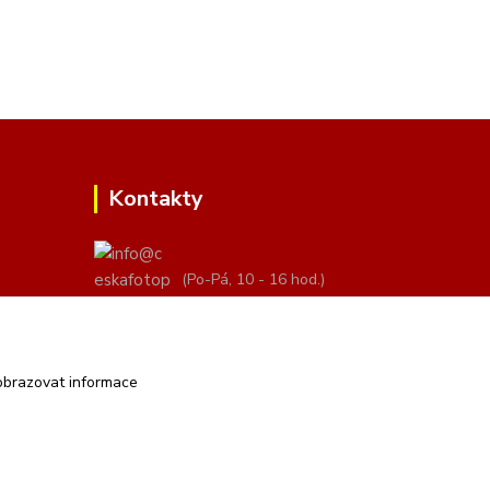
Kontakty
(Po-Pá, 10 - 16 hod.)
info@ceskafotopozadi.cz
obrazovat informace