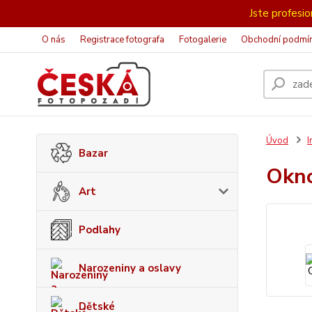
Jste profesion
O nás
Registrace fotografa
Fotogalerie
Obchodní podmí
Úvod
I
Bazar
Okn
Art
Podlahy
Narozeniny a oslavy
Dětské