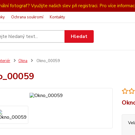
ální fotograf? Využijte našich slev při registraci. Pro více informac
nky
Ochrana soukromí
Kontakty
Hledat
nteriér
Okna
Okno_00059
o_00059
Okno
Vel