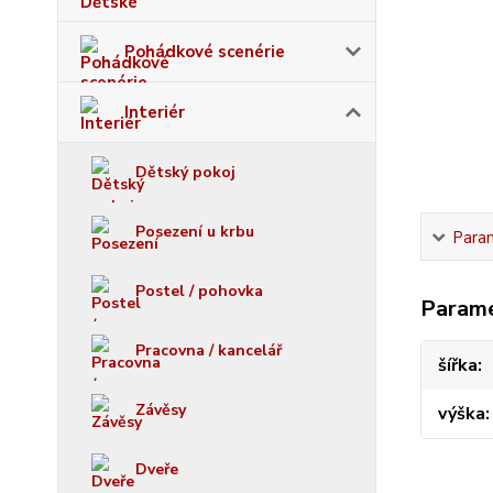
Pohádkové scenérie
Interiér
Dětský pokoj
Posezení u krbu
Para
Postel / pohovka
Param
Pracovna / kancelář
šířka
Závěsy
výška
Dveře