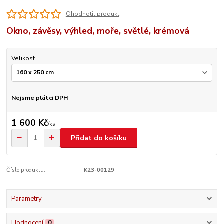
Ohodnotit produkt
Okno, závěsy, výhled, moře, světlé, krémová
Velikost
Nejsme plátci DPH
1 600 Kč
/
ks
Přidat do košíku
Číslo produktu:
K23-00129
Parametry
Hodnocení
0