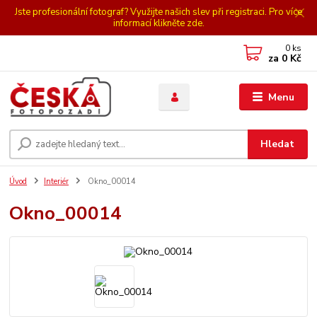
Jste profesionální fotograf? Využijte našich slev při registraci. Pro více
informací klikněte zde.
0
ks
za
0 Kč
Menu
Hledat
Úvod
Interiér
Okno_00014
Okno_00014