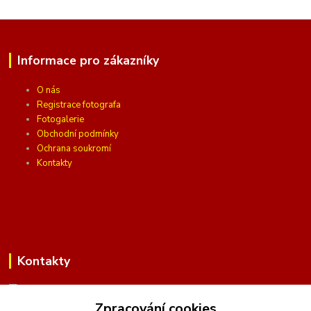
Informace pro zákazníky
O nás
Registrace fotografa
Fotogalerie
Obchodní podmínky
Ochrana soukromí
Kontakty
Kontakty
Zpracování cookies
(Po-Pá, 10 - 16 hod.)