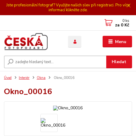
Jste profesionální fotograf? Využijte našich slev při registraci. Pro více
informací klikněte zde.
0
ks
za
0 Kč
Menu
Hledat
Úvod
Interiér
Okna
Okno_00016
Okno_00016