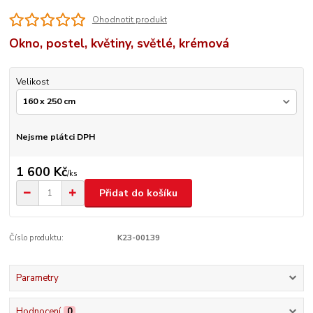
Ohodnotit produkt
Okno, postel, květiny, světlé, krémová
Velikost
Nejsme plátci DPH
1 600 Kč
/
ks
Přidat do košíku
Číslo produktu:
K23-00139
Parametry
Hodnocení
0