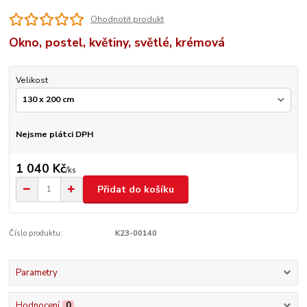
Ohodnotit produkt
Okno, postel, květiny, světlé, krémová
Velikost
Nejsme plátci DPH
1 040 Kč
/
ks
Přidat do košíku
Číslo produktu:
K23-00140
Parametry
Hodnocení
0