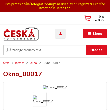
Jste profesionální fotograf? Využijte našich slev při registraci. Pro více
informací klikněte zde.
0
ks
za
0 Kč
Menu
Hledat
Úvod
Interiér
Okna
Okno_00017
Okno_00017