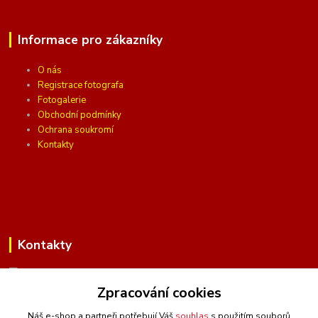
Informace pro zákazníky
O nás
Registrace fotografa
Fotogalerie
Obchodní podmínky
Ochrana soukromí
Kontakty
Kontakty
Zpracování cookies
(Po-Pá, 10 - 16 hod.)
Náš e-shop a partneři potřebují Váš
souhlas
s použitím souborů