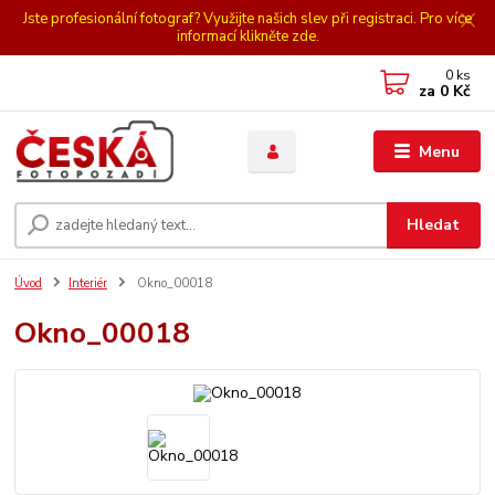
Jste profesionální fotograf? Využijte našich slev při registraci. Pro více
informací klikněte zde.
0
ks
za
0 Kč
Menu
Hledat
Úvod
Interiér
Okno_00018
Okno_00018