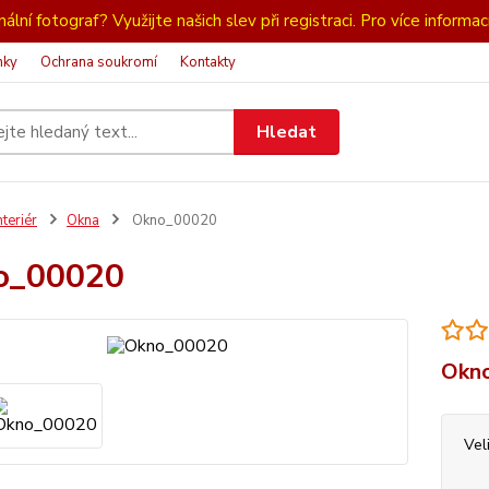
ální fotograf? Využijte našich slev při registraci. Pro více informac
nky
Ochrana soukromí
Kontakty
Hledat
nteriér
Okna
Okno_00020
o_00020
Okno
Vel