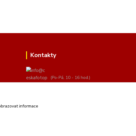
Kontakty
(Po-Pá, 10 - 16 hod.)
info@ceskafotopozadi.cz
obrazovat informace