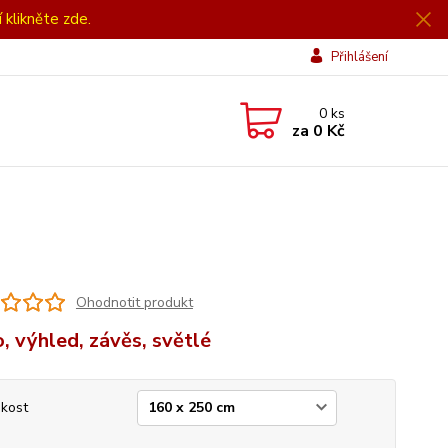
í klikněte zde.
Přihlášení
0
ks
za
0 Kč
Ohodnotit produkt
, výhled, závěs, světlé
ikost