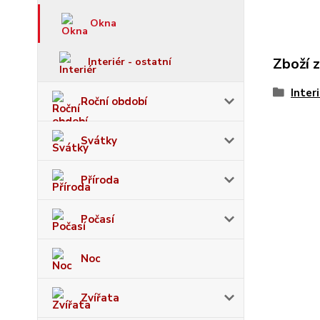
Okna
Zboží 
Interiér - ostatní
Inter
Roční období
Svátky
Příroda
Počasí
Noc
Zvířata