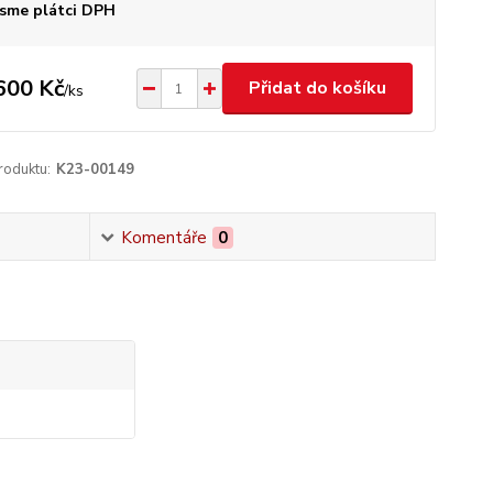
sme plátci DPH
600 Kč
Přidat do košíku
/
ks
roduktu:
K23-00149
Komentáře
0