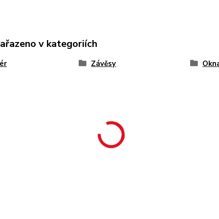
zařazeno v kategoriích
iér
Závěsy
Okn