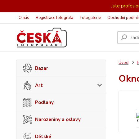
Jste profesion
O nás
Registrace fotografa
Fotogalerie
Obchodní podmí
Úvod
I
Bazar
Okn
Art
Podlahy
Narozeniny a oslavy
Dětské