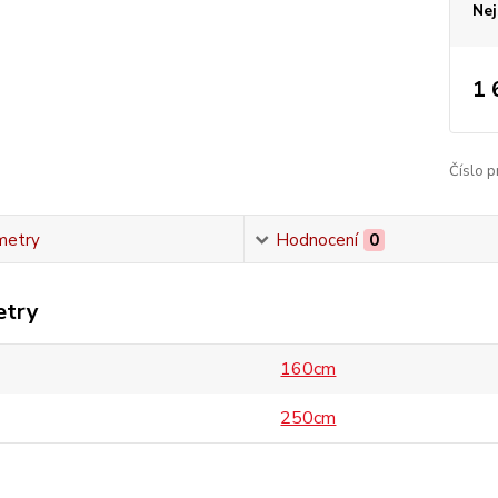
Nej
1 
Číslo p
metry
Hodnocení
0
etry
160cm
250cm