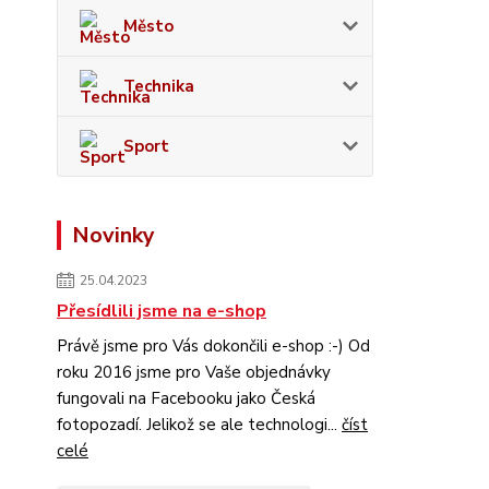
Město
Technika
Sport
Novinky
25.04.2023
Přesídlili jsme na e-shop
Právě jsme pro Vás dokončili e-shop :-) Od
roku 2016 jsme pro Vaše objednávky
fungovali na Facebooku jako Česká
fotopozadí. Jelikož se ale technologi...
číst
celé