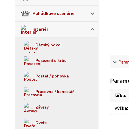
Pohádkové scenérie
Interiér
Dětský pokoj
Posezení u krbu
Para
Postel / pohovka
Param
Pracovna / kancelář
šířka
Závěsy
výška
Dveře