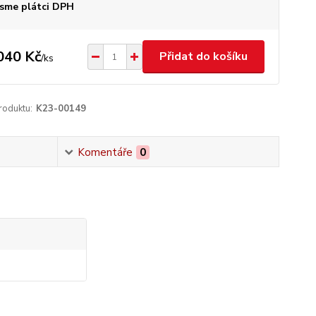
sme plátci DPH
040 Kč
Přidat do košíku
/
ks
roduktu:
K23-00149
Komentáře
0