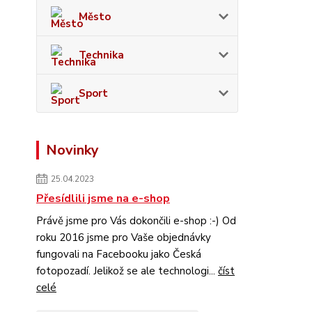
Město
Technika
Sport
Novinky
25.04.2023
Přesídlili jsme na e-shop
Právě jsme pro Vás dokončili e-shop :-) Od
roku 2016 jsme pro Vaše objednávky
fungovali na Facebooku jako Česká
fotopozadí. Jelikož se ale technologi...
číst
celé