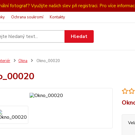
ální fotograf? Využijte našich slev při registraci. Pro více informac
nky
Ochrana soukromí
Kontakty
Hledat
nteriér
Okna
Okno_00020
o_00020
Okno
Vel