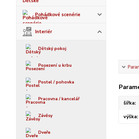
Pohádkové scenérie
Interiér
Dětský pokoj
Posezení u krbu
Para
Postel / pohovka
Param
Pracovna / kancelář
šířka
Závěsy
výška
Dveře