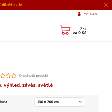
í klikněte zde.
Přihlášení
0
ks
za
0 Kč
Ohodnotit produkt
, výhled, závěs, světlé
ikost