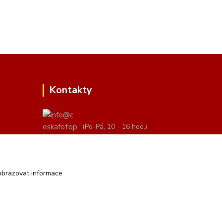
Kontakty
(Po-Pá, 10 - 16 hod.)
info@ceskafotopozadi.cz
obrazovat informace