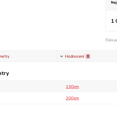
Nej
1 
Číslo p
metry
Hodnocení
0
etry
130cm
200cm