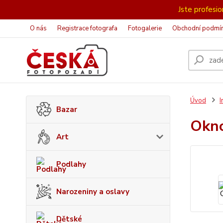
Jste profesion
O nás
Registrace fotografa
Fotogalerie
Obchodní podmí
Úvod
I
Bazar
Okn
Art
Podlahy
Narozeniny a oslavy
Dětské