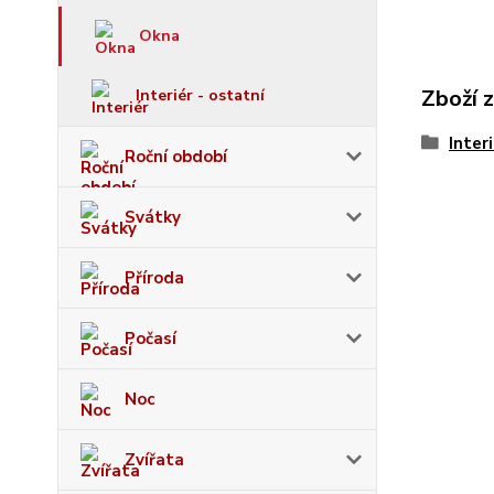
Okna
Zboží 
Interiér - ostatní
Inter
Roční období
Svátky
Příroda
Počasí
Noc
Zvířata