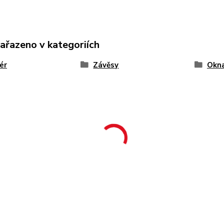
zařazeno v kategoriích
iér
Závěsy
Okn