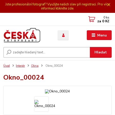
Jste profesionální fotograf? Využijte našich slev při registraci. Pro více
informací klikněte zde.
0
ks
za
0 Kč
Menu
Hledat
Úvod
Interiér
Okna
Okno_00024
Okno_00024