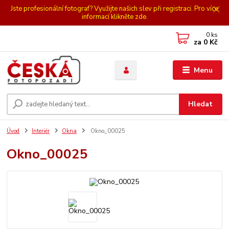
Jste profesionální fotograf? Využijte našich slev při registraci. Pro více
informací klikněte zde.
0
ks
za
0 Kč
Menu
Hledat
Úvod
Interiér
Okna
Okno_00025
Okno_00025