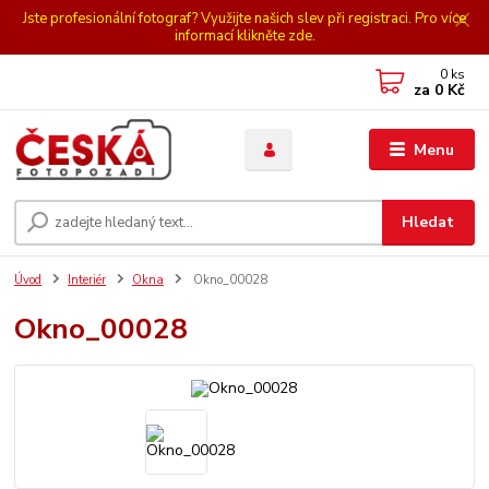
Jste profesionální fotograf? Využijte našich slev při registraci. Pro více
informací klikněte zde.
0
ks
za
0 Kč
Menu
Hledat
Úvod
Interiér
Okna
Okno_00028
Okno_00028