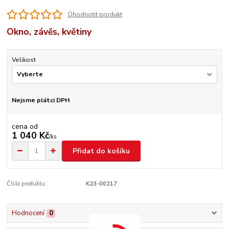
Ohodnotit produkt
Okno, závěs, květiny
Velikost
Nejsme plátci DPH
cena od
1 040 Kč
/
ks
Přidat do košíku
Číslo produktu:
K23-00217
Hodnocení
0