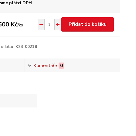
sme plátci DPH
600 Kč
Přidat do košíku
/
ks
roduktu:
K23-00218
Komentáře
0