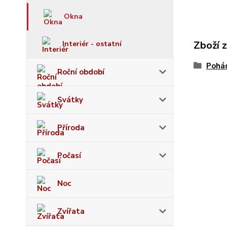
Okna
Zboží 
Interiér - ostatní
Pohád
Roční období
Svátky
Příroda
Počasí
Noc
Zvířata