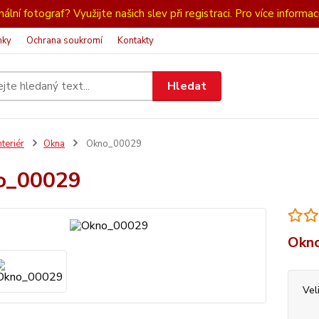
ální fotograf? Využijte našich slev při registraci. Pro více informac
nky
Ochrana soukromí
Kontakty
Hledat
nteriér
Okna
Okno_00029
o_00029
Okno
Vel