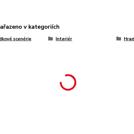
zařazeno v kategoriích
kové scenérie
Interiér
Hrad