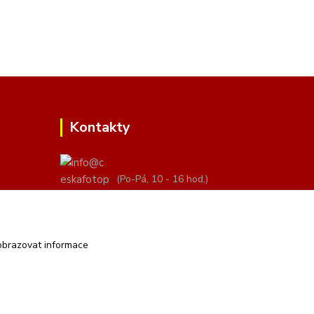
Kontakty
(Po-Pá, 10 - 16 hod.)
info@ceskafotopozadi.cz
obrazovat informace