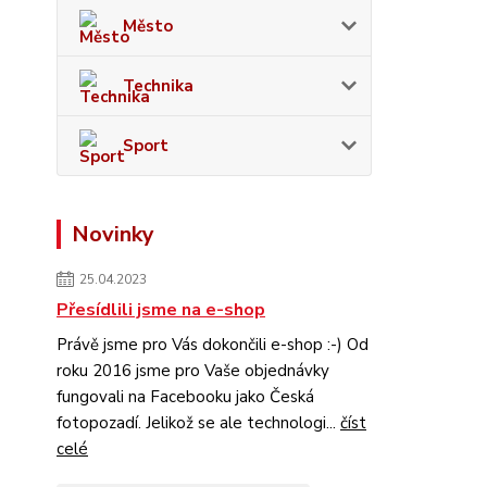
Město
Technika
Sport
Novinky
25.04.2023
Přesídlili jsme na e-shop
Právě jsme pro Vás dokončili e-shop :-) Od
roku 2016 jsme pro Vaše objednávky
fungovali na Facebooku jako Česká
fotopozadí. Jelikož se ale technologi...
číst
celé