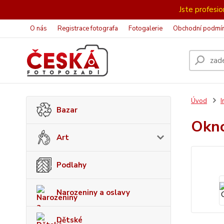
Jste profesion
O nás
Registrace fotografa
Fotogalerie
Obchodní podmí
Úvod
I
Bazar
Okn
Art
Podlahy
Narozeniny a oslavy
Dětské