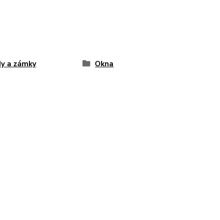
y a zámky
Okna