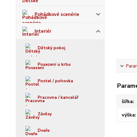
Pohádkové scenérie
Interiér
Dětský pokoj
Posezení u krbu
Para
Postel / pohovka
Param
Pracovna / kancelář
šířka
Závěsy
výška
Dveře