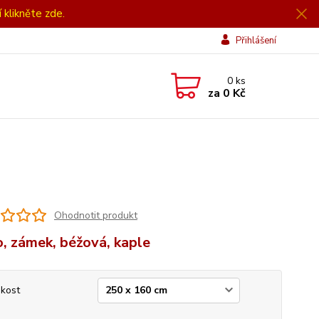
í klikněte zde.
Přihlášení
0
ks
za
0 Kč
Ohodnotit produkt
, zámek, béžová, kaple
ikost