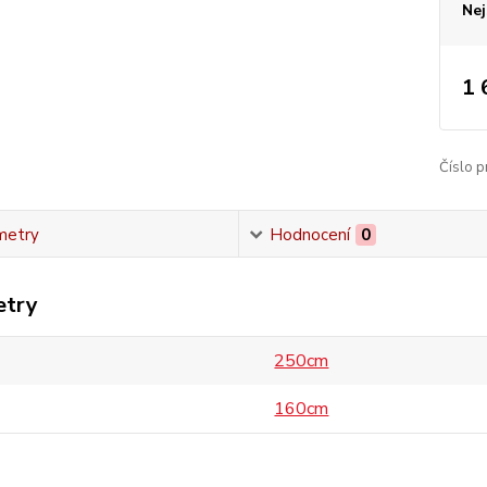
Nej
1 
Číslo p
metry
Hodnocení
0
etry
250cm
160cm