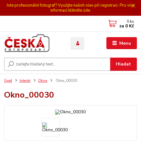
Jste profesionální fotograf? Využijte našich slev při registraci. Pro více
informací klikněte zde.
0
ks
za
0 Kč
Menu
Hledat
Úvod
Interiér
Okna
Okno_00030
Okno_00030