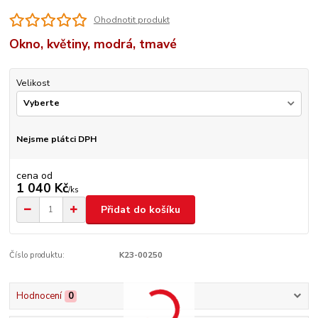
Ohodnotit produkt
Okno, květiny, modrá, tmavé
Velikost
Nejsme plátci DPH
cena od
1 040 Kč
/
ks
Přidat do košíku
Číslo produktu:
K23-00250
Hodnocení
0