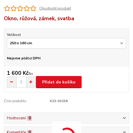
Ohodnotit produkt
Okno, růžová, zámek, svatba
Velikost
Nejsme plátci DPH
1 600 Kč
/
ks
Přidat do košíku
Číslo produktu:
K23-00256
Hodnocení
0
Komentáře
0