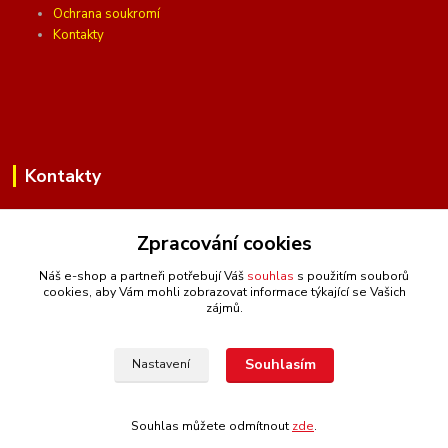
Ochrana soukromí
Kontakty
Kontakty
Zpracování cookies
(Po-Pá, 10 - 16 hod.)
Náš e-shop a partneři potřebují Váš
souhlas
s použitím souborů
cookies, aby Vám mohli zobrazovat informace týkající se Vašich
info@ceskafotopozadi.cz
zájmů.
Souhlasím
Nastavení
Souhlas můžete odmítnout
zde
.
Vytvořeno na
Eshop-rychle.cz