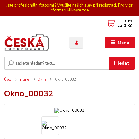
Jste profesionální fotograf? Využijte našich slev při registraci. Pro více
informací klikněte zde.
0
ks
za
0 Kč
Menu
Hledat
Úvod
Interiér
Okna
Okno_00032
Okno_00032