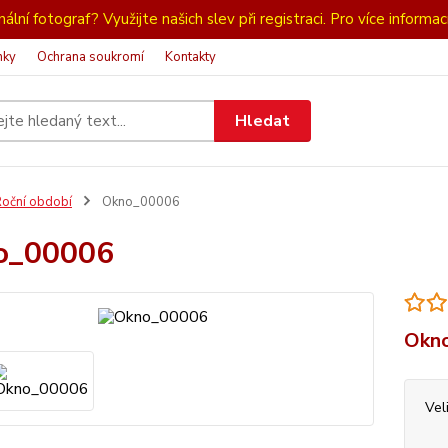
ální fotograf? Využijte našich slev při registraci. Pro více informac
nky
Ochrana soukromí
Kontakty
Hledat
oční období
Okno_00006
o_00006
Okno
Vel