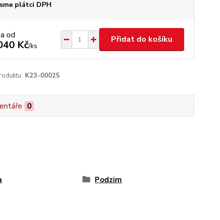
sme plátci DPH
na od
Přidat do košíku
040 Kč
/
ks
roduktu:
K23-00025
entáře
0
a
Podzim