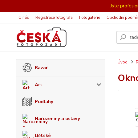
Jste profesion
O nás
Registrace fotografa
Fotogalerie
Obchodní podmí
Úvod
R
Bazar
Okn
Art
Podlahy
Narozeniny a oslavy
Dětské