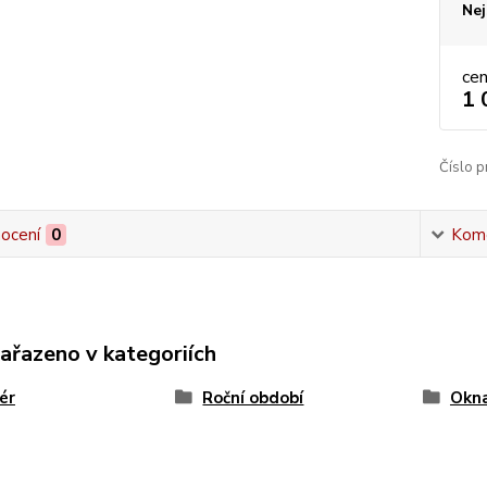
Nej
ce
1 
Číslo p
ocení
0
Kom
zařazeno v kategoriích
iér
Roční období
Okn