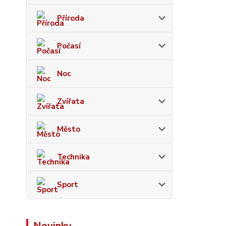
Příroda
Počasí
Noc
Zvířata
Město
Technika
Sport
Novinky