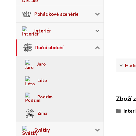
Pohádkové scenérie
Interiér
Roční období
Jaro
Hodn
Léto
Podzim
Zboží 
Inter
Zima
Svátky