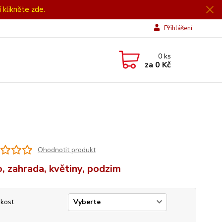
í klikněte zde.
Přihlášení
0
ks
za
0 Kč
Ohodnotit produkt
, zahrada, květiny, podzim
ikost