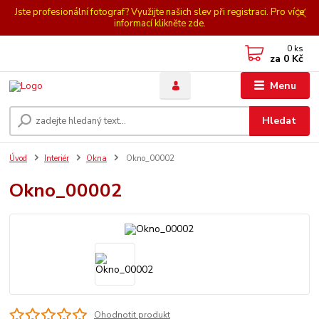
Jste profesionální fotograf? Využijte našich slev při registraci. Pro více
informací klikněte zde.
0
ks
za
0 Kč
Menu
Hledat
Úvod
Interiér
Okna
Okno_00002
Okno_00002
Ohodnotit produkt