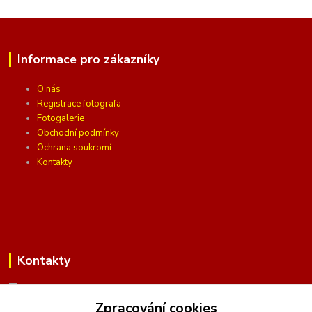
Informace pro zákazníky
O nás
Registrace fotografa
Fotogalerie
Obchodní podmínky
Ochrana soukromí
Kontakty
Kontakty
Zpracování cookies
(Po-Pá, 10 - 16 hod.)