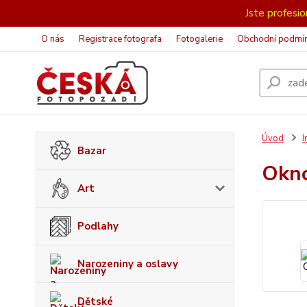
Jste profesion
O nás
Registrace fotografa
Fotogalerie
Obchodní podmí
Úvod
I
Bazar
Okn
Art
Podlahy
Narozeniny a oslavy
Dětské