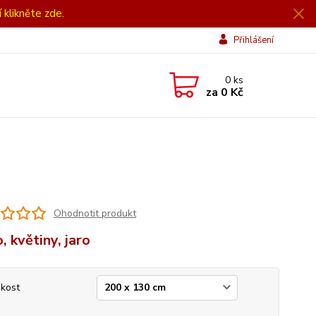
í klikněte zde.
Přihlášení
0
ks
za
0 Kč
Ohodnotit produkt
, květiny, jaro
ikost