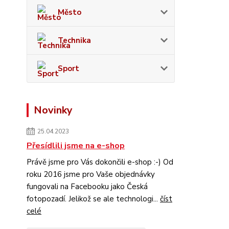
Město
Technika
Sport
Novinky
25.04.2023
Přesídlili jsme na e-shop
Právě jsme pro Vás dokončili e-shop :-) Od
roku 2016 jsme pro Vaše objednávky
fungovali na Facebooku jako Česká
fotopozadí. Jelikož se ale technologi...
číst
celé