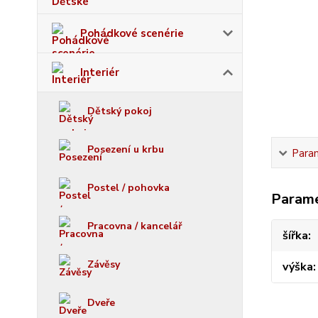
Pohádkové scenérie
Interiér
Dětský pokoj
Posezení u krbu
Para
Postel / pohovka
Param
Pracovna / kancelář
šířka
Závěsy
výška
Dveře