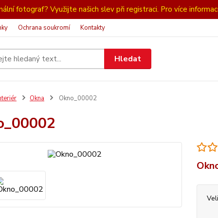
ální fotograf? Využijte našich slev při registraci. Pro více informac
nky
Ochrana soukromí
Kontakty
Hledat
nteriér
Okna
Okno_00002
o_00002
Okno
Vel