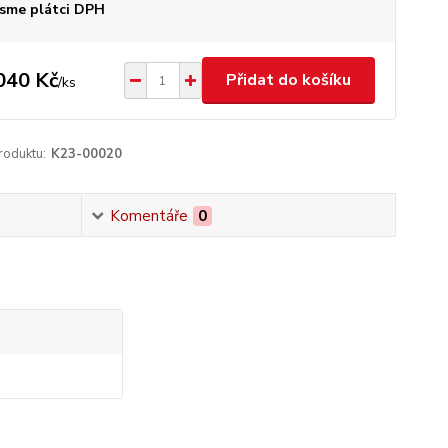
sme plátci DPH
040 Kč
Přidat do košíku
/
ks
roduktu:
K23-00020
Komentáře
0