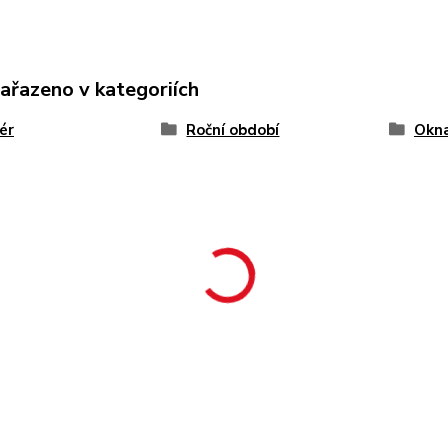
zařazeno v kategoriích
iér
Roční období
Okn