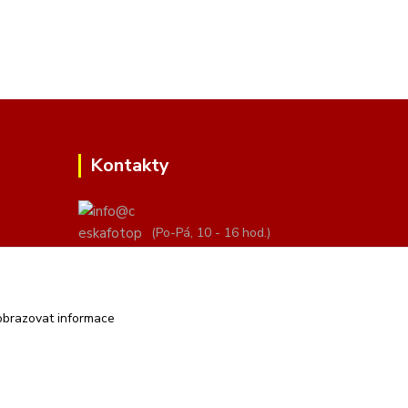
Kontakty
(Po-Pá, 10 - 16 hod.)
info@ceskafotopozadi.cz
obrazovat informace