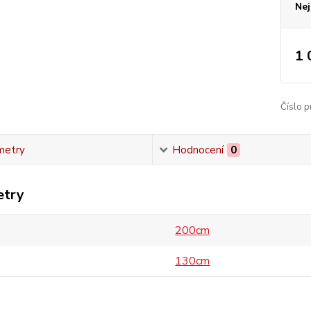
Nej
1 
Číslo p
metry
Hodnocení
0
etry
200cm
130cm