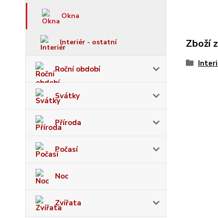
Okna
Zboží 
Interiér - ostatní
Inter
Roční období
Svátky
Příroda
Počasí
Noc
Zvířata