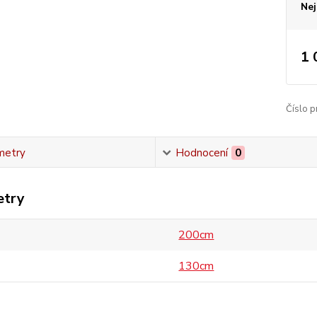
Nej
1 
Číslo p
metry
Hodnocení
0
etry
200cm
130cm