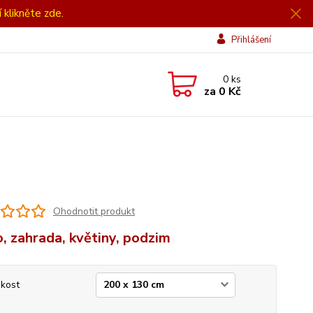
í klikněte zde.
Přihlášení
0
ks
za
0 Kč
Ohodnotit produkt
, zahrada, květiny, podzim
ikost