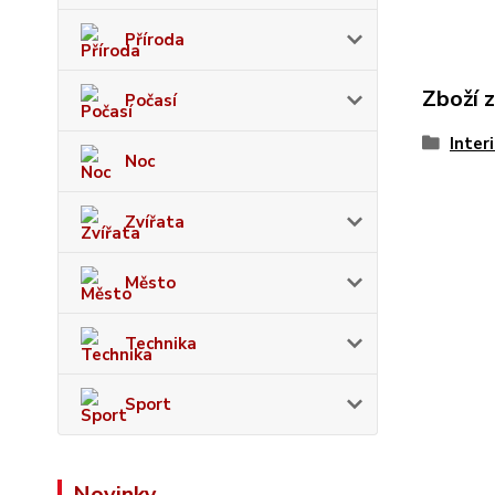
Příroda
Zboží 
Počasí
Inter
Noc
Zvířata
Město
Technika
Sport
Novinky