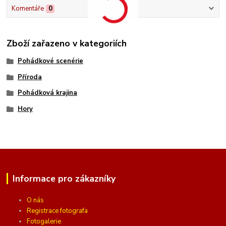
Komentáře
0
Zboží zařazeno v kategoriích
Pohádkové scenérie
Příroda
Pohádková krajina
Hory
Informace pro zákazníky
O nás
Registrace fotografa
Fotogalerie