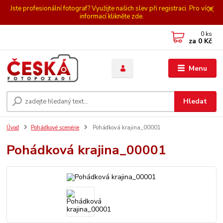
Jste profesionální fotograf? Využijte našich slev při registraci. Pro více
informací klikněte zde.
0
ks
za
0 Kč
Menu
Hledat
Úvod
Pohádkové scenérie
Pohádková krajina_00001
Pohádková krajina_00001