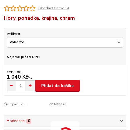
Ohodnotit produkt
Hory, pohádka, krajina, chrám
Velikost
Nejsme plátci DPH
cena od
1 040 Kč
/
ks
Přidat do košíku
Číslo produktu:
K23-00028
Hodnocení
0