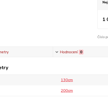
Nej
1 
Číslo p
metry
Hodnocení
0
etry
130cm
200cm