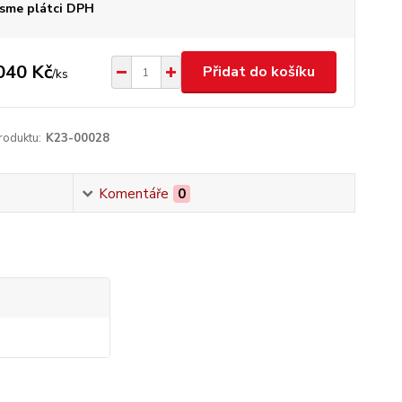
sme plátci DPH
040 Kč
Přidat do košíku
/
ks
roduktu:
K23-00028
Komentáře
0