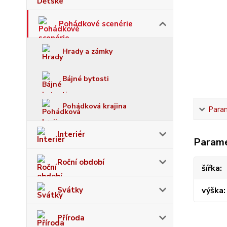
Pohádkové scenérie
Hrady a zámky
Bájné bytosti
Pohádková krajina
Para
Interiér
Param
Roční období
šířka
Svátky
výška
Příroda