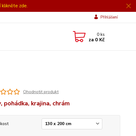
í klikněte zde.
Přihlášení
0
ks
za
0 Kč
Ohodnotit produkt
, pohádka, krajina, chrám
ikost