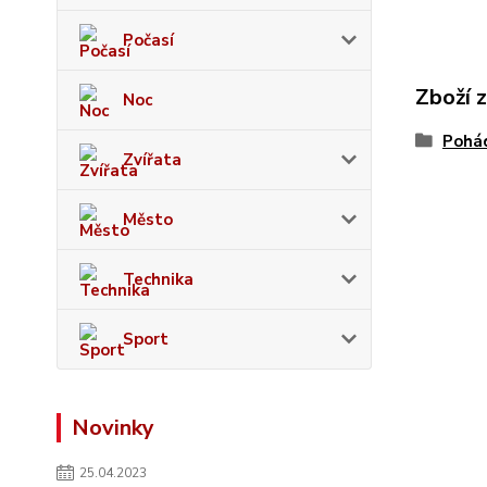
Počasí
Zboží 
Noc
Pohád
Zvířata
Město
Technika
Sport
Novinky
25.04.2023