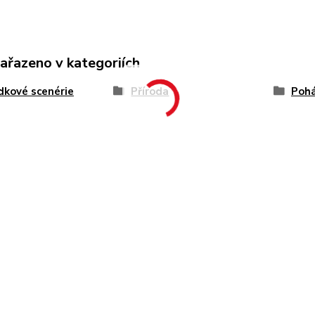
zařazeno v kategoriích
kové scenérie
Příroda
Pohá