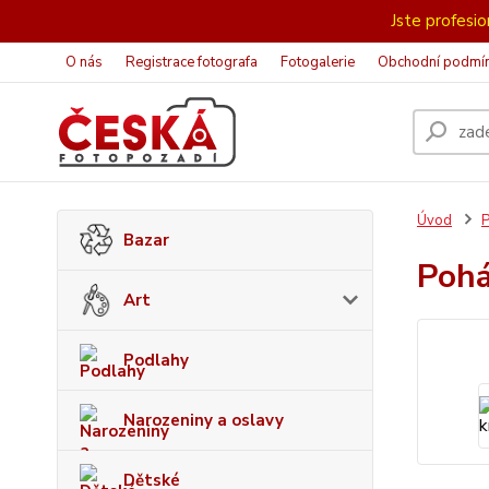
Jste profesion
O nás
Registrace fotografa
Fotogalerie
Obchodní podmí
Úvod
P
Bazar
Pohá
Art
Podlahy
Narozeniny a oslavy
Dětské