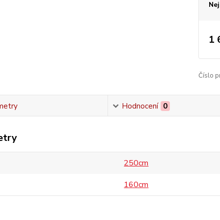
Nej
1 
Číslo p
metry
Hodnocení
0
etry
250cm
160cm