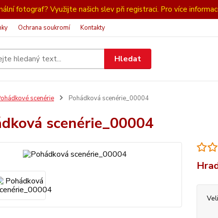
ální fotograf? Využijte našich slev při registraci. Pro více informac
nky
Ochrana soukromí
Kontakty
Hledat
ohádkové scenérie
Pohádková scenérie_00004
dková scenérie_00004
Hrad
Vel