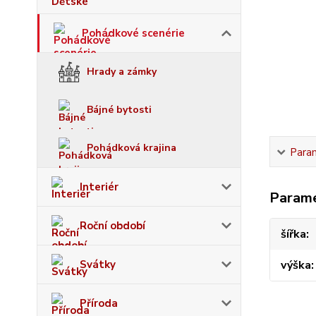
Pohádkové scenérie
Hrady a zámky
Bájné bytosti
Pohádková krajina
Para
Interiér
Param
Roční období
šířka
Svátky
výška
Příroda