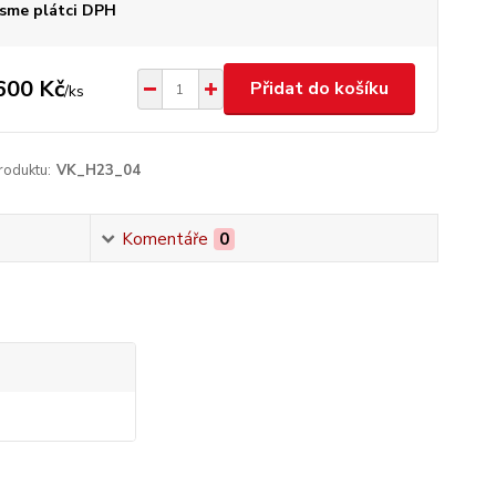
sme plátci DPH
600 Kč
Přidat do košíku
/
ks
roduktu:
VK_H23_04
Komentáře
0