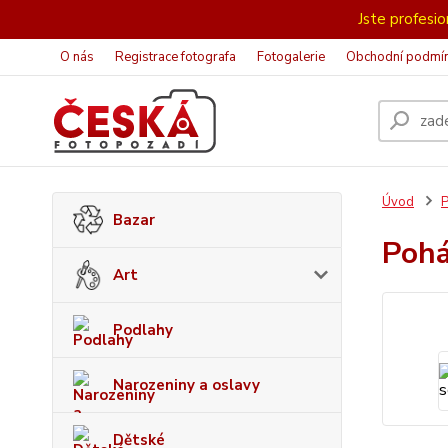
Jste profesion
O nás
Registrace fotografa
Fotogalerie
Obchodní podmí
Úvod
P
Bazar
Pohá
Art
Podlahy
Narozeniny a oslavy
Dětské