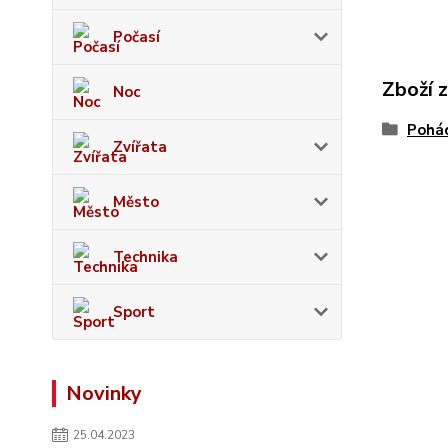
Počasí
Zboží 
Noc
Pohád
Zvířata
Město
Technika
Sport
Novinky
25.04.2023