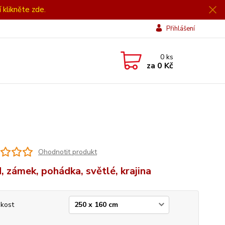
í klikněte zde.
Přihlášení
0
ks
za
0 Kč
Ohodnotit produkt
, zámek, pohádka, světlé, krajina
ikost