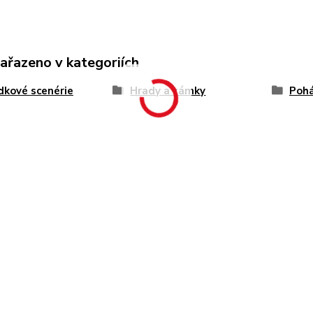
zařazeno v kategoriích
kové scenérie
Hrady a zámky
Pohá