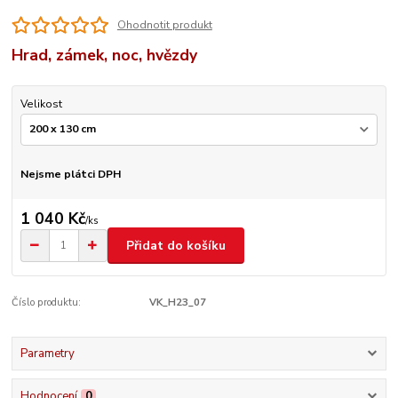
Ohodnotit produkt
Hrad, zámek, noc, hvězdy
Velikost
Nejsme plátci DPH
1 040 Kč
/
ks
Přidat do košíku
Číslo produktu:
VK_H23_07
Parametry
Hodnocení
0