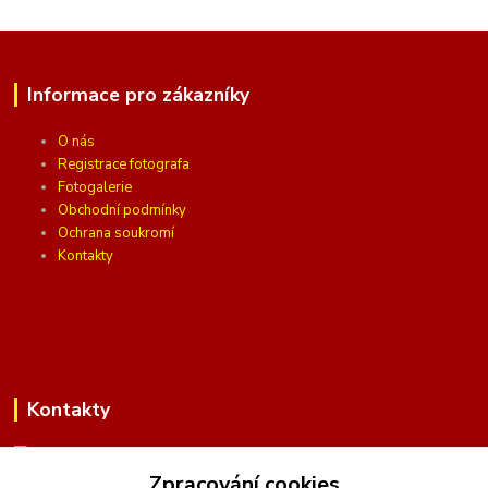
Informace pro zákazníky
O nás
Registrace fotografa
Fotogalerie
Obchodní podmínky
Ochrana soukromí
Kontakty
Kontakty
Zpracování cookies
(Po-Pá, 10 - 16 hod.)