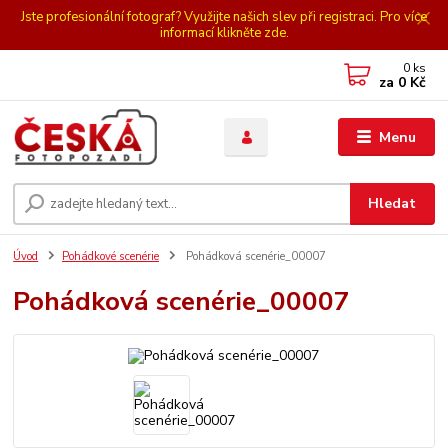
Jste profesionální fotograf? Využijte našich slev při registraci. Pro více
informací klikněte zde.
0
ks
za
0 Kč
Menu
Hledat
Úvod
Pohádkové scenérie
Pohádková scenérie_00007
Pohádková scenérie_00007