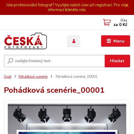
Jste profesionální fotograf? Využijte našich slev při registraci. Pro více
informací klikněte zde.
0
ks
za
0 Kč
Menu
Hledat
Úvod
Pohádkové scenérie
Pohádková scenérie_00001
Pohádková scenérie_00001