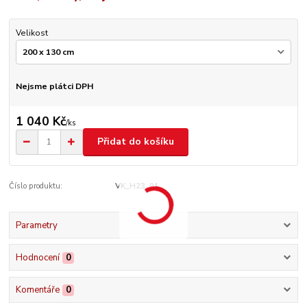
Velikost
Nejsme plátci DPH
1 040 Kč
/
ks
Přidat do košíku
Číslo produktu:
VK_H23_01
Parametry
Hodnocení
0
Komentáře
0