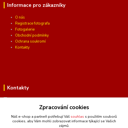
Informace pro zákazníky
O nás
Registrace fotografa
Fotogalerie
Obchodní podmínky
Ochrana soukromí
Kontakty
Kontakty
Zpracování cookies
(Po-Pá, 10 - 16 hod.)
Náš e-shop a partneři potřebují Váš
souhlas
s použitím souborů
cookies, aby Vám mohli zobrazovat informace týkající se Vašich
info@ceskafotopozadi.cz
zájmů.