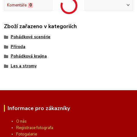
Komentáře
0
Zboží zařazeno v kategoriích
Pohádkové scenérie
Příroda
Pohádková krajina
Les a stromy
Informace pro zákazníky
O nás
Registrace fotografa
Fotogalerie