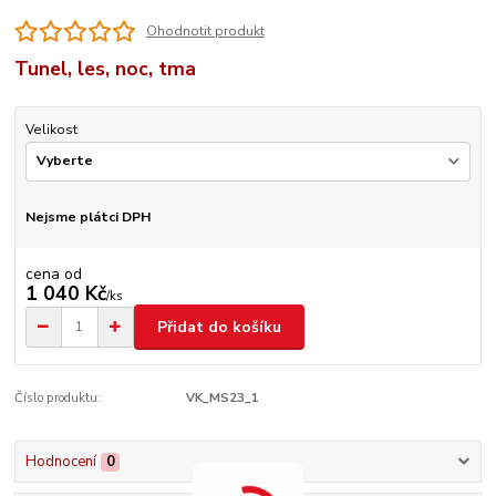
Ohodnotit produkt
Tunel, les, noc, tma
Velikost
Nejsme plátci DPH
cena od
1 040 Kč
/
ks
Přidat do košíku
Číslo produktu:
VK_MS23_1
Hodnocení
0