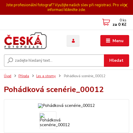
Jste profesionální fotograf? Využijte našich slev při registraci. Pro více
informací klikněte zde.
0
ks
za
0 Kč
Menu
Hledat
Úvod
Příroda
Les a stromy
Pohádková scenérie_00012
Pohádková scenérie_00012