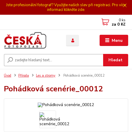
Jste profesionální fotograf? Využijte našich slev při registraci. Pro více
informací klikněte zde.
0
ks
za
0 Kč
Menu
Hledat
Úvod
Příroda
Les a stromy
Pohádková scenérie_00012
Pohádková scenérie_00012