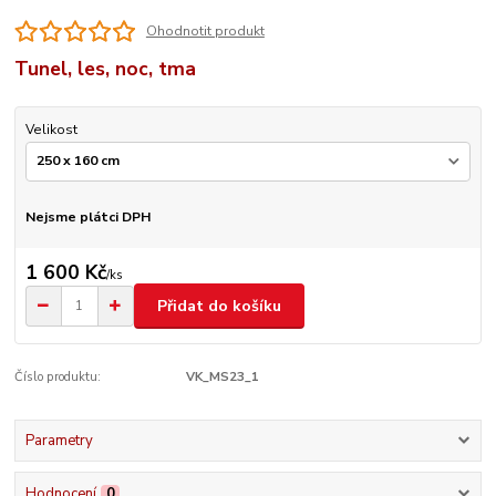
Ohodnotit produkt
Tunel, les, noc, tma
Velikost
Nejsme plátci DPH
1 600 Kč
/
ks
Přidat do košíku
Číslo produktu:
VK_MS23_1
Parametry
Hodnocení
0