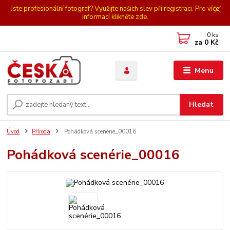
Jste profesionální fotograf? Využijte našich slev při registraci. Pro více
informací klikněte zde.
0
ks
za
0 Kč
Menu
Hledat
Úvod
Příroda
Pohádková scenérie_00016
Pohádková scenérie_00016