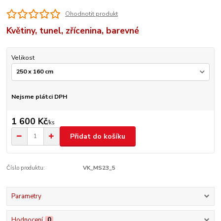
Ohodnotit produkt
Květiny, tunel, zřícenina, barevné
Velikost
Nejsme plátci DPH
1 600 Kč
/
ks
Přidat do košíku
Číslo produktu:
VK_MS23_5
Parametry
Hodnocení
0