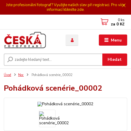
Jste profesionální fotograf? Využijte našich slev při registraci. Pro více
informací klikněte zde.
0
ks
za
0 Kč
Menu
Hledat
Úvod
Noc
Pohádková scenérie_00002
Pohádková scenérie_00002