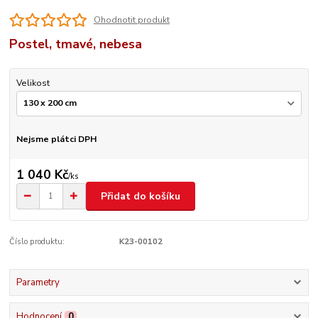
Ohodnotit produkt
Postel, tmavé, nebesa
Velikost
Nejsme plátci DPH
1 040 Kč
/
ks
Přidat do košíku
Číslo produktu:
K23-00102
Parametry
Hodnocení
0