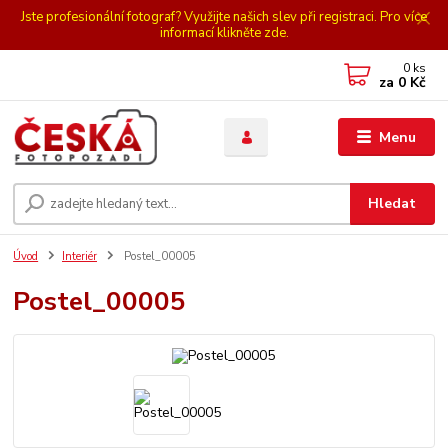
Jste profesionální fotograf? Využijte našich slev při registraci. Pro více
informací klikněte zde.
0
ks
za
0 Kč
Menu
Hledat
Úvod
Interiér
Postel_00005
Postel_00005