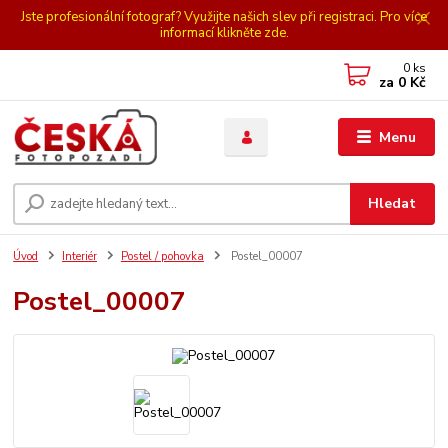
Jste profesionální fotograf? Využijte našich slev při registraci. Pro více
informací klikněte zde.
0
ks
za
0 Kč
Menu
Hledat
Úvod
Interiér
Postel / pohovka
Postel_00007
Postel_00007