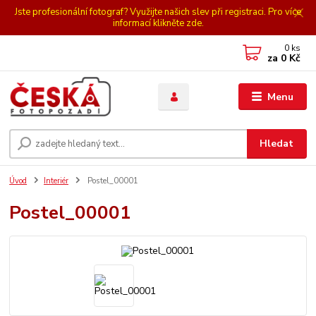
Jste profesionální fotograf? Využijte našich slev při registraci. Pro více
informací klikněte zde.
0
ks
za
0 Kč
Menu
Hledat
Úvod
Interiér
Postel_00001
Postel_00001