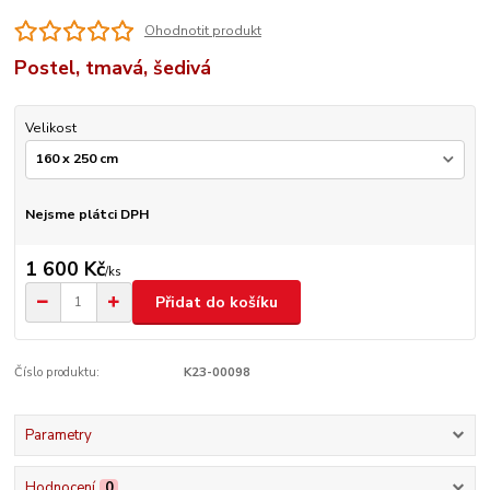
Ohodnotit produkt
Postel, tmavá, šedivá
Velikost
Nejsme plátci DPH
1 600 Kč
/
ks
Přidat do košíku
Číslo produktu:
K23-00098
Parametry
Hodnocení
0