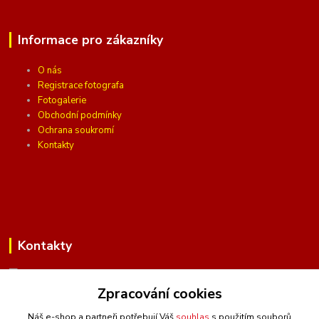
Informace pro zákazníky
O nás
Registrace fotografa
Fotogalerie
Obchodní podmínky
Ochrana soukromí
Kontakty
Kontakty
Zpracování cookies
(Po-Pá, 10 - 16 hod.)
Náš e-shop a partneři potřebují Váš
souhlas
s použitím souborů