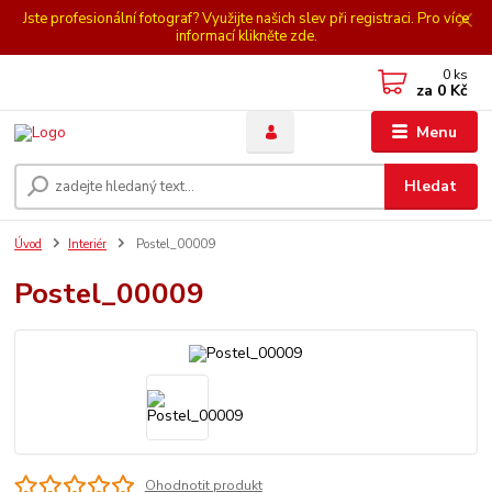
Jste profesionální fotograf? Využijte našich slev při registraci. Pro více
informací klikněte zde.
0
ks
za
0 Kč
Menu
Hledat
Úvod
Interiér
Postel_00009
Postel_00009
Ohodnotit produkt