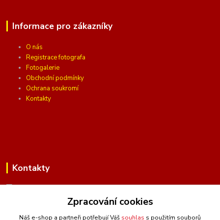
Informace pro zákazníky
O nás
Registrace fotografa
Fotogalerie
Obchodní podmínky
Ochrana soukromí
Kontakty
Kontakty
Zpracování cookies
(Po-Pá, 10 - 16 hod.)
Náš e-shop a partneři potřebují Váš
souhlas
s použitím souborů