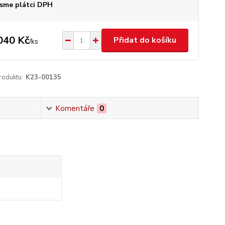
sme plátci DPH
040 Kč
Přidat do košíku
/
ks
roduktu:
K23-00135
Komentáře
0