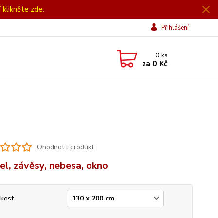
í klikněte zde.
Přihlášení
0
ks
za
0 Kč
Ohodnotit produkt
el, závěsy, nebesa, okno
ikost