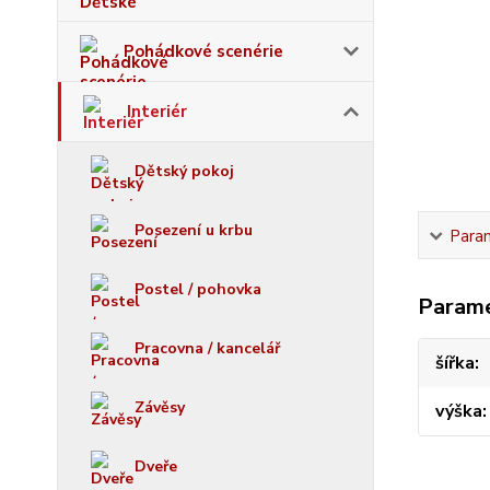
Pohádkové scenérie
Interiér
Dětský pokoj
Posezení u krbu
Para
Postel / pohovka
Param
Pracovna / kancelář
šířka
Závěsy
výška
Dveře