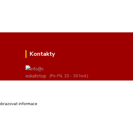
Kontakty
(Po-Pá, 10 - 16 hod.)
info@ceskafotopozadi.cz
obrazovat informace