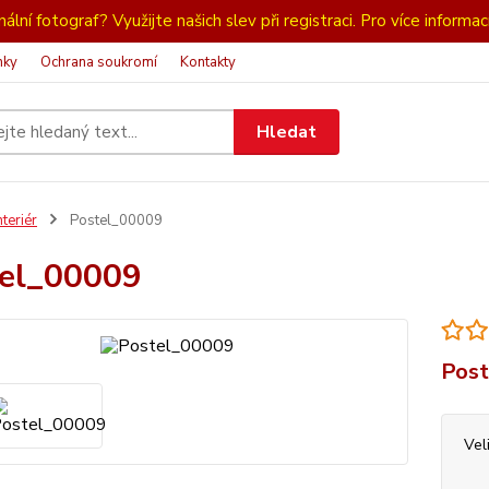
ální fotograf? Využijte našich slev při registraci. Pro více informac
nky
Ochrana soukromí
Kontakty
Hledat
nteriér
Postel_00009
el_00009
Post
Vel