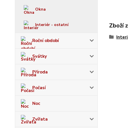
Okna
Zboží 
Interiér - ostatní
Inter
Roční období
Svátky
Příroda
Počasí
Noc
Zvířata