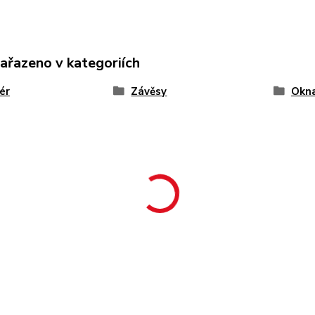
zařazeno v kategoriích
iér
Závěsy
Okn