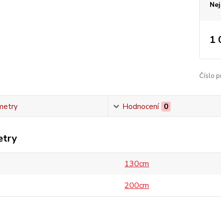
Nej
1 
Číslo p
metry
Hodnocení
0
etry
130cm
200cm