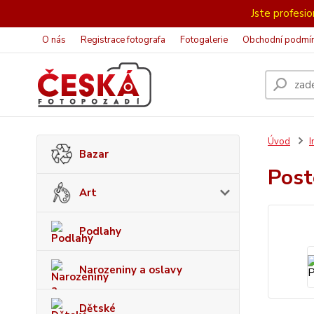
Jste profesion
O nás
Registrace fotografa
Fotogalerie
Obchodní podmí
Úvod
I
Bazar
Post
Art
Podlahy
Narozeniny a oslavy
Dětské