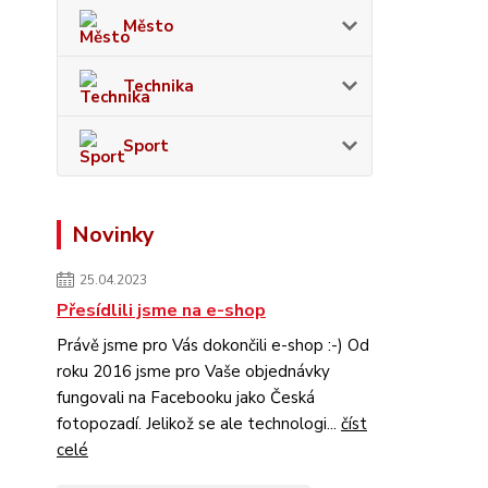
Město
Technika
Sport
Novinky
25.04.2023
Přesídlili jsme na e-shop
Právě jsme pro Vás dokončili e-shop :-) Od
roku 2016 jsme pro Vaše objednávky
fungovali na Facebooku jako Česká
fotopozadí. Jelikož se ale technologi...
číst
celé