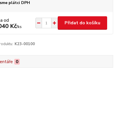
sme plátci DPH
na od
Přidat do košíku
040 Kč
/
ks
roduktu:
K23-00100
entáře
0