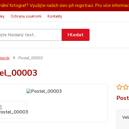
ální fotograf? Využijte našich slev při registraci. Pro více informac
nky
Ochrana soukromí
Kontakty
Hledat
nteriér
Postel_00003
el_00003
Post
Vel