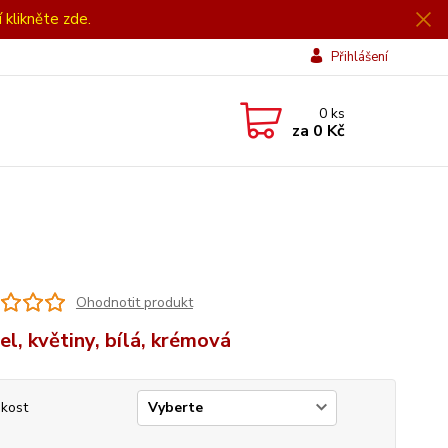
í klikněte zde.
Přihlášení
0
ks
za
0 Kč
Ohodnotit produkt
el, květiny, bílá, krémová
ikost