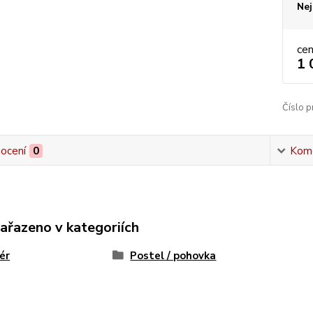
Nej
ce
1 
Číslo p
ocení
0
Kom
zařazeno v kategoriích
iér
Postel / pohovka