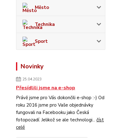
Město
Technika
Sport
Novinky
25.04.2023
Přesídlili jsme na e-shop
Právě jsme pro Vás dokončili e-shop :-) Od
roku 2016 jsme pro Vaše objednávky
fungovali na Facebooku jako Česká
fotopozadí. Jelikož se ale technologi...
číst
celé