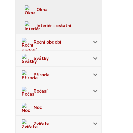
Okna
Interiér - ostatní
Roční období
Svátky
Příroda
Počasí
Noc
Zvířata