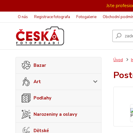
Jste profesion
O nás
Registrace fotografa
Fotogalerie
Obchodní podmí
Úvod
I
Bazar
Post
Art
Podlahy
Narozeniny a oslavy
Dětské