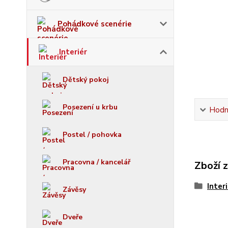
Pohádkové scenérie
Interiér
Dětský pokoj
Posezení u krbu
Hodn
Postel / pohovka
Pracovna / kancelář
Zboží 
Inter
Závěsy
Dveře