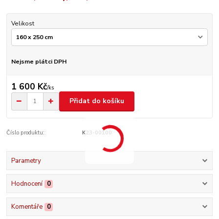
Velikost
Nejsme plátci DPH
1 600 Kč
/
ks
Přidat do košíku
Číslo produktu:
K23-00100
Parametry
Hodnocení
0
Komentáře
0