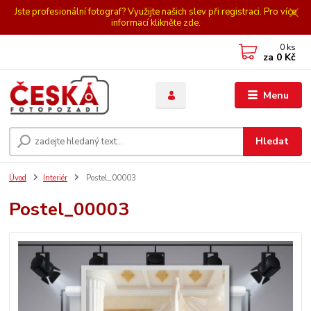
Jste profesionální fotograf? Využijte našich slev při registraci. Pro více
informací klikněte zde.
0
ks
za
0 Kč
Menu
Hledat
Úvod
Interiér
Postel_00003
Postel_00003