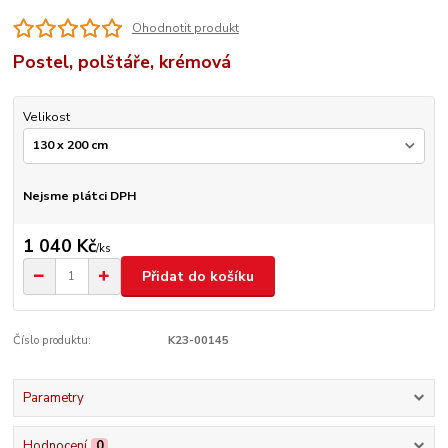
Ohodnotit produkt
Postel, polštáře, krémová
Velikost
Nejsme plátci DPH
1 040 Kč
/
ks
Přidat do košíku
Číslo produktu:
K23-00145
Parametry
Hodnocení
0