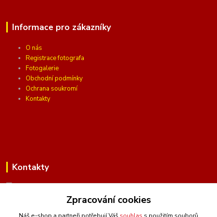
Informace pro zákazníky
O nás
Registrace fotografa
Fotogalerie
Obchodní podmínky
Ochrana soukromí
Kontakty
Kontakty
Zpracování cookies
(Po-Pá, 10 - 16 hod.)
Náš e-shop a partneři potřebují Váš
souhlas
s použitím souborů