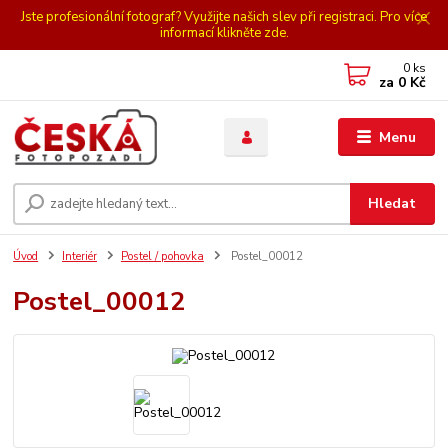
Jste profesionální fotograf? Využijte našich slev při registraci. Pro více
informací klikněte zde.
0
ks
za
0 Kč
Menu
Hledat
Úvod
Interiér
Postel / pohovka
Postel_00012
Postel_00012