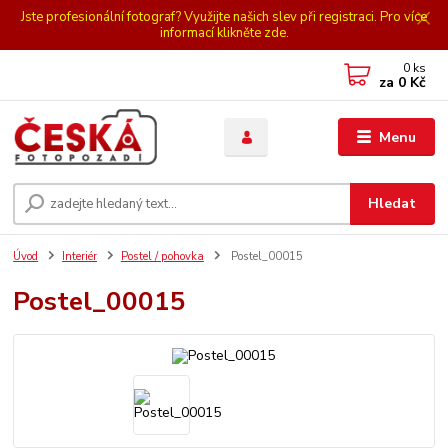
Jste profesionální fotograf? Využijte našich slev při registraci. Pro více
informací klikněte zde.
0
ks
za
0 Kč
Menu
Hledat
Úvod
Interiér
Postel / pohovka
Postel_00015
Postel_00015