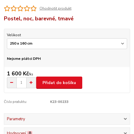
Ohodnotit produkt
Postel, noc, barevné, tmavé
Velikost
Nejsme plátci DPH
1 600 Kč
/
ks
Přidat do košíku
Číslo produktu:
K23-00233
Parametry
Hodnocení
0