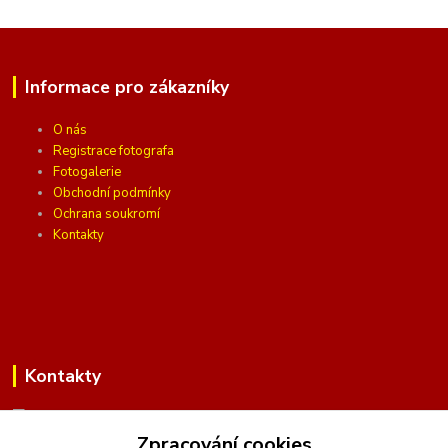
Informace pro zákazníky
O nás
Registrace fotografa
Fotogalerie
Obchodní podmínky
Ochrana soukromí
Kontakty
Kontakty
Zpracování cookies
(Po-Pá, 10 - 16 hod.)