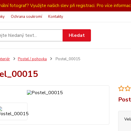
ální fotograf? Využijte našich slev při registraci. Pro více informac
nky
Ochrana soukromí
Kontakty
Hledat
nteriér
Postel / pohovka
Postel_00015
el_00015
Post
Vel