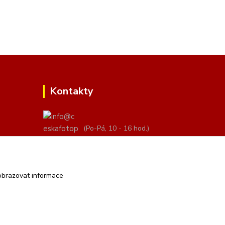
Kontakty
(Po-Pá, 10 - 16 hod.)
info@ceskafotopozadi.cz
obrazovat informace