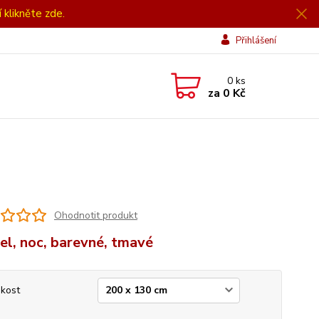
í klikněte zde.
Přihlášení
0
ks
za
0 Kč
Ohodnotit produkt
el, noc, barevné, tmavé
ikost