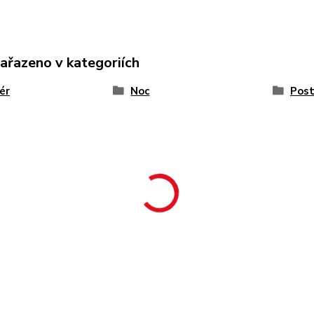
zařazeno v kategoriích
iér
Noc
Post