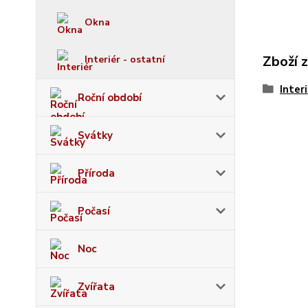
Okna
Zboží 
Interiér - ostatní
Inter
Roční období
Svátky
Příroda
Počasí
Noc
Zvířata