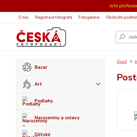
Jste profesion
O nás
Registrace fotografa
Fotogalerie
Obchodní podmí
Úvod
I
Bazar
Post
Art
Podlahy
Narozeniny a oslavy
Dětské