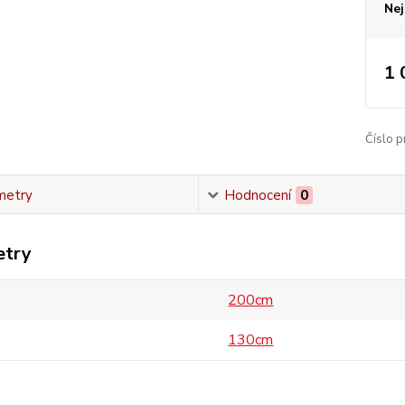
Nej
1 
Číslo p
metry
Hodnocení
0
etry
200cm
130cm