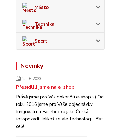
Město
Technika
Sport
Novinky
25.04.2023
Přesídlili jsme na e-shop
Právě jsme pro Vás dokončili e-shop :-) Od
roku 2016 jsme pro Vaše objednávky
fungovali na Facebooku jako Česká
fotopozadí. Jelikož se ale technologi...
číst
celé