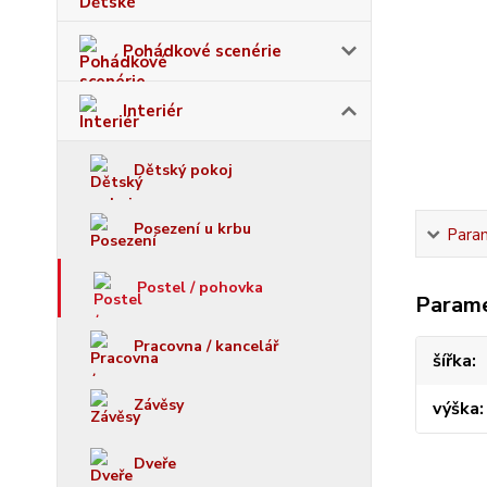
Pohádkové scenérie
Interiér
Dětský pokoj
Posezení u krbu
Para
Postel / pohovka
Param
Pracovna / kancelář
šířka
Závěsy
výška
Dveře