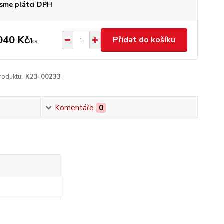
sme plátci DPH
040 Kč
Přidat do košíku
/
ks
roduktu:
K23-00233
Komentáře
0